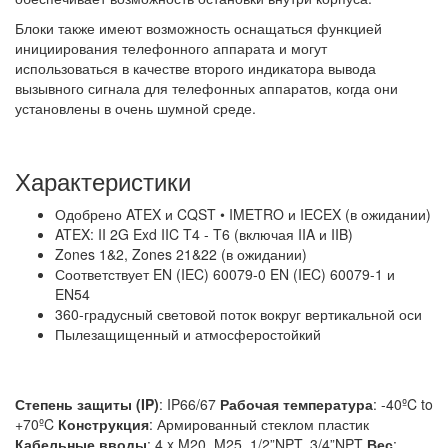
Блоки также имеют возможность оснащаться функцией
инициирования телефонного аппарата и могут
использоваться в качестве второго индикатора вывода
вызывного сигнала для телефонных аппаратов, когда они
установлены в очень шумной среде.
Характеристики
Одобрено ATEX и CQST • IMETRO и IECEX (в ожидании)
ATEX: II 2G Exd IIC T4 - T6 (включая IIA и IIB)
Zones 1&2, Zones 21&22 (в ожидании)
Соответствует EN (IEC) 60079-0 EN (IEC) 60079-1 и
EN54
360-градусный световой поток вокруг вертикальной оси
Пылезащищенный и атмосферостойкий
Степень защиты (IP)
: IP66/67
Рабочая температура
: -40ºC to
+70ºC
Конструкция
: Армированный стеклом пластик
Кабельные вводы
: 4 x M20, M25, 1/2”NPT, 3/4”NPT
Вес
: