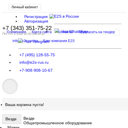
Личный кабинет
Регистрация
Авторизация
+7 (343) 351-75-22
Чат WhatsApp
О компании
Карта сайта
Контакты
Пригласить на тендер
ПН.-ПТ с 9.00-19.00 (МСК+2)
info@e2s-rus.ru
Блог компании E2S
Чат Telegram
+7 (495) 128-55-75
info@e2s-rus.ru
+7-908-908-10-67
Ваша корзина пуста!
Везде
Везде
Общепромышленное оборудование
Маяки