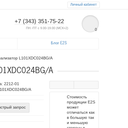
Личный кабинет
+7 (343) 351-75-22
ПН.-ПТ с 9.00-19.00 (МСК+2)
0
Блог E2S
гнализатор L101XDC024BG/A
101XDC024BG/A
а:
2212-01
 L101XDC024BG/A
Стоимость
продукции E2S
может
стрый запрос
отличаться как
в большую так
и меньшую
сторону в