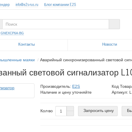
тендер
info@e2s-rus.ru
Блог компании E2S
:
GNEXCP6A-BG
Контакты
Новости
ышленные маяки
Аварийный синхронизированный световой си
ванный световой сигнализатор L
Производитель:
E2S
Код Товар
Наличие и цену уточняйте
Артикул:
Запросить цену
Бы
Кол-во