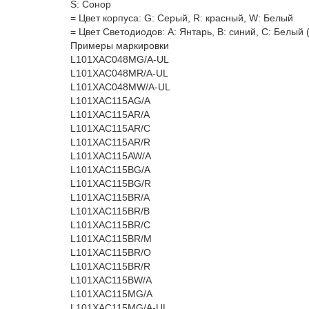
S: Сонор
= Цвет корпуса: G: Серый, R: красный, W: Белый
= Цвет Светодиодов: А: Янтарь, В: синий, C: Белый
Примеры маркировки
L101XAC048MG/A-UL
L101XAC048MR/A-UL
L101XAC048MW/A-UL
L101XAC115AG/A
L101XAC115AR/A
L101XAC115AR/C
L101XAC115AR/R
L101XAC115AW/A
L101XAC115BG/A
L101XAC115BG/R
L101XAC115BR/A
L101XAC115BR/B
L101XAC115BR/C
L101XAC115BR/M
L101XAC115BR/O
L101XAC115BR/R
L101XAC115BW/A
L101XAC115MG/A
L101XAC115MG/A-UL