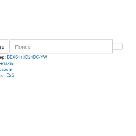
де
ер:
BEXS110D24DC-YW
онтакты
овости
лог E2S