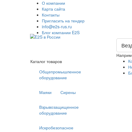
О компании
Карта сайта
Контакты
Пригласить на тендер
info@e2s-rus.ru
Блог компании E2S
Вез
Наприм
К
Каталог товаров
Н
Общепромышленное
Б
оборудование
Маяки
Сирены
Взрывозащищенное
оборудование
Искробезопасное