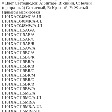
= Цвет Светодиодов: А: Янтарь, В: синий, C: Белый
(прозрачный) G: зеленый, R: Красный, Y: Желтый
Примеры маркировки
L101XAC048MG/A-UL
L101XAC048MR/A-UL
L101XAC048MW/A-UL
L101XAC115AG/A
L101XAC115AR/A
L101XAC115AR/C
L101XAC115AR/R
L101XAC115AW/A
L101XAC115BG/A
L101XAC115BG/R
L101XAC115BR/A
L101XAC115BR/B
L101XAC115BR/C
L101XAC115BR/M
L101XAC115BR/O
L101XAC115BR/R
L101XAC115BW/A
L101XAC115MG/A
L101XAC115MG/A-UL
L101XAC115MR/A
L101XAC115MR/A-UL
L101XAC115MR/R-UL