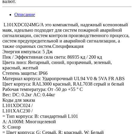
валют.
Описание
L101XDC024MG/A это компактный, надежный ксеноновый
маяк, идеально подходит для систем пожарной аварийной
сигнализации, систем контроля производственного процесса,
систем предупредительной и аварийной сигнализации, а
также охранных систем.Спецификация
Энергия импульса: 5 Дж
Пик / Эффективная сила света: 86935 кд / 200 кд
Цвета линз: Янтарный, синий, прозрачный, зеленый,
красный, желтый
Степень защиты: IP66
Материал корпуса: Ударопрочный UL94 V0 & 5VA FR ABS
Цвет корпуса: RAL3000 красный, RAL7038 серый и белый
Рабочая температура: От -50 до +55 ° C
Вес: DC: 0.2кг AC: 0.44кг
Коды для заказа
L101XDC024 /
L101XAC230 /
= Тип корпуса: B: стандартный L101
A: A100М: Многоцелевой
S: Сонор
= Цвет корпуса: G: Серый, R: красный, W: Белый