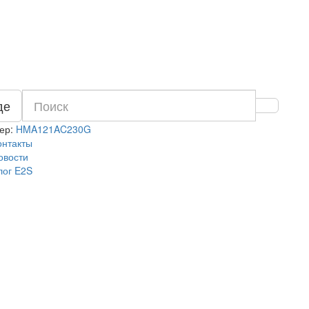
де
ер:
HMA121AC230G
онтакты
овости
лог E2S