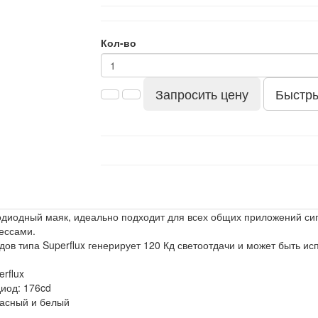
Кол-во
Запросить цену
Быстры
иодный маяк, идеально подходит для всех общих приложений сиг
ессами.
дов типа Superflux генерирует 120 Кд светоотдачи и может быть и
rflux
диод: 176cd
расный и белый