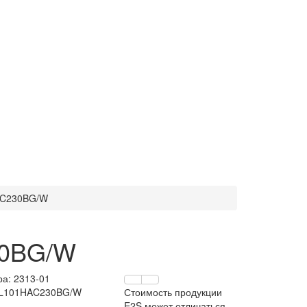
HAC230BG/W
30BG/W
ра:
2313-01
: L101HAC230BG/W
Стоимость продукции
E2S может отличаться