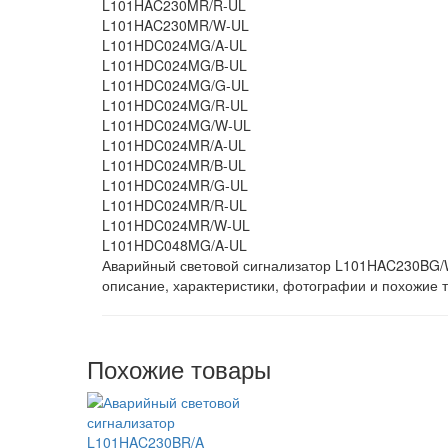
L101HAC230MR/R-UL
L101HAC230MR/W-UL
L101HDC024MG/A-UL
L101HDC024MG/B-UL
L101HDC024MG/G-UL
L101HDC024MG/R-UL
L101HDC024MG/W-UL
L101HDC024MR/A-UL
L101HDC024MR/B-UL
L101HDC024MR/G-UL
L101HDC024MR/R-UL
L101HDC024MR/W-UL
L101HDC048MG/A-UL
Аварийный световой сигнализатор L101HAC230BG/W
описание, характеристики, фотографии и похожие
Похожие товары