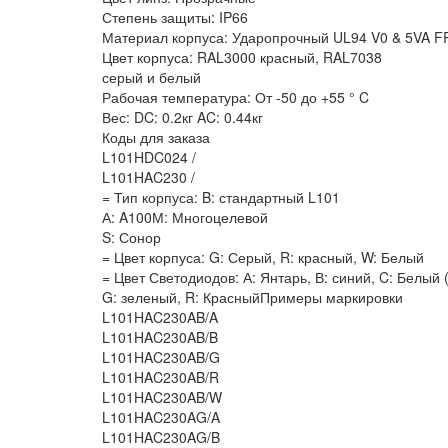
Степень защиты: IP66
Материал корпуса: Ударопрочный UL94 V0 & 5VA F
Цвет корпуса: RAL3000 красный, RAL7038
серый и белый
Рабочая температура: От -50 до +55 ° C
Вес: DC: 0.2кг AC: 0.44кг
Коды для заказа
L101HDC024 /
L101HAC230 /
= Тип корпуса: B: стандартный L101
А: A100М: Многоцелевой
S: Сонор
= Цвет корпуса: G: Серый, R: красный, W: Белый
= Цвет Светодиодов: А: Янтарь, В: синий, C: Белый
G: зеленый, R: КрасныйПримеры маркировки
L101HAC230AB/A
L101HAC230AB/B
L101HAC230AB/G
L101HAC230AB/R
L101HAC230AB/W
L101HAC230AG/A
L101HAC230AG/B