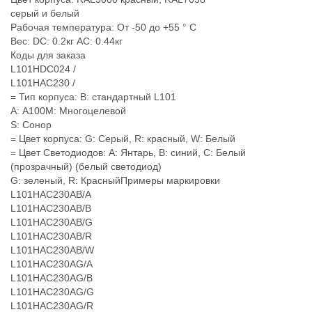
серый и белый
Рабочая температура: От -50 до +55 ° C
Вес: DC: 0.2кг AC: 0.44кг
Коды для заказа
L101HDC024 /
L101HAC230 /
= Тип корпуса: B: стандартный L101
А: A100М: Многоцелевой
S: Сонор
= Цвет корпуса: G: Серый, R: красный, W: Белый
= Цвет Светодиодов: А: Янтарь, В: синий, C: Белый
(прозрачный) (белый светодиод)
G: зеленый, R: КрасныйПримеры маркировки
L101HAC230AB/A
L101HAC230AB/B
L101HAC230AB/G
L101HAC230AB/R
L101HAC230AB/W
L101HAC230AG/A
L101HAC230AG/B
L101HAC230AG/G
L101HAC230AG/R