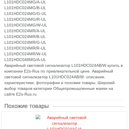
L101HDC024MG/A-UL
L101HDC024MG/B-UL
L101HDC024MG/G-UL
L101HDC024MG/R-UL
L101HDC024MG/W-UL
L101HDC024MR/A-UL
L101HDC024MR/B-UL
L101HDC024MR/G-UL
L101HDC024MR/R-UL
L101HDC024MR/W-UL
L101HDC048MG/A-UL
Аварийный световой сигнализатор L101HDC024AB/W купить в
компании E2s-Rus по привлекательной цене. Аварийный
световой сигнализатор L101HDC024AB/W: описание,
характеристики, фотографии и похожие товары. Широкий
выбор товаров категории Общепромышленные маяки на
сайте E2s-Rus.ru
Похожие товары