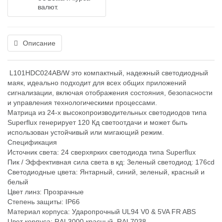
валют.
Описание
L101HDC024AB/W это компактный, надежный светодиодный
маяк, идеально подходит для всех общих приложений
сигнализации, включая отображения состояния, безопасности
и управления технологическими процессами.
Матрица из 24-х высокопроизводительных светодиодов типа
Superflux генерирует 120 Кд светоотдачи и может быть
использован устойчивый или мигающий режим.
Спецификация
Источник света: 24 сверхярких светодиода типа Superflux
Пик / Эффективная сила света в кд: Зеленый светодиод: 176cd
Светодиодные цвета: Янтарный, синий, зеленый, красный и
белый
Цвет линз: Прозрачные
Степень защиты: IP66
Материал корпуса: Ударопрочный UL94 V0 & 5VA FR ABS
Цвет корпуса: RAL3000 красный, RAL7038