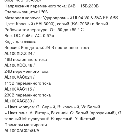
Напряжения переменного тока: 24В; 115В;230В
Степень защиты: IP66
Материал корпуса: Ударопрочный UL94 V0 & 5VA FR ABS
Цвет: Красный (RAL3000), серый (RAL7038) и белый.
Рабочая температура: От -50 до +55 ° C
Вес: DC: 0.46кг AC: 0.57кг
Коды для заказа
Версия: Код детали: 24 В постоянного тока
AL100XDC024 /
48В постоянного тока
AL100XDC048 /
24В переменного тока
AL100XAC024 /
115В переменного тока
AL100XAC115 /
230В переменного тока
AL100XAC230 /
= Цвет корпуса: G: Серый, R: красный, W: Белый
= Цвет линз: А: Янтарь, В: синий. С: Белый (прозрачный), G:
зеленый М: пурпурный R: красный, Y: Желтый
Примеры маркировки
AL100XAC024G/A