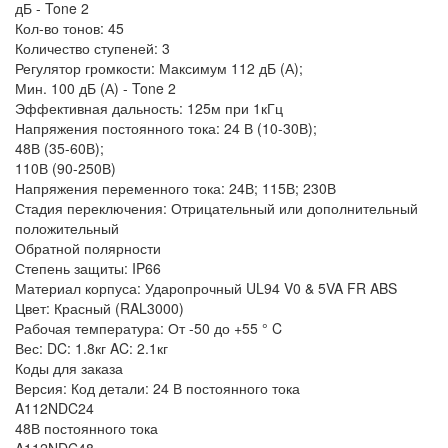
дБ - Tone 2
Кол-во тонов: 45
Количество ступеней: 3
Регулятор громкости: Максимум 112 дБ (А);
Мин. 100 дБ (А) - Tone 2
Эффективная дальность: 125м при 1кГц
Напряжения постоянного тока: 24 В (10-30В);
48В (35-60В);
110В (90-250В)
Напряжения переменного тока: 24В; 115В; 230В
Стадия переключения: Отрицательный или дополнительный
положительный
Обратной полярности
Степень защиты: IP66
Материал корпуса: Ударопрочный UL94 V0 & 5VA FR ABS
Цвет: Красный (RAL3000)
Рабочая температура: От -50 до +55 ° C
Вес: DC: 1.8кг AC: 2.1кг
Коды для заказа
Версия: Код детали: 24 В постоянного тока
A112NDC24
48В постоянного тока