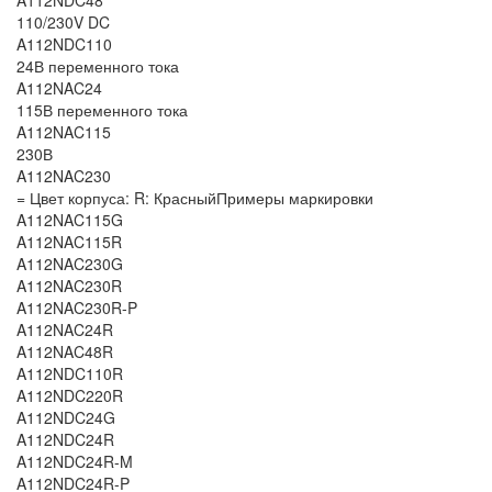
A112NDC48
110/230V DC
A112NDC110
24В переменного тока
A112NAC24
115В переменного тока
A112NAC115
230В
A112NAC230
= Цвет корпуса: R: КрасныйПримеры маркировки
A112NAC115G
A112NAC115R
A112NAC230G
A112NAC230R
A112NAC230R-P
A112NAC24R
A112NAC48R
A112NDC110R
A112NDC220R
A112NDC24G
A112NDC24R
A112NDC24R-M
A112NDC24R-P