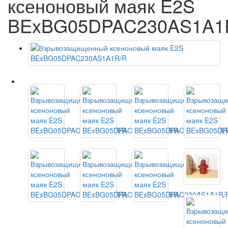
ксеноновый маяк E2S
BExBG05DPAC230AS1A1