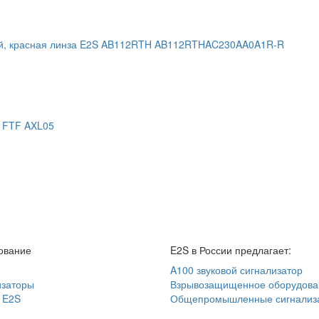
ой, красная линза E2S AB112RTH AB112RTHAC230AA0A1R-R
а FTF AXL05
ование
E2S в России предлагает:
A100 звуковой сигнализатор
изаторы
Взрывозащищенное оборудова
 E2S
Общепромышленные сигнализ