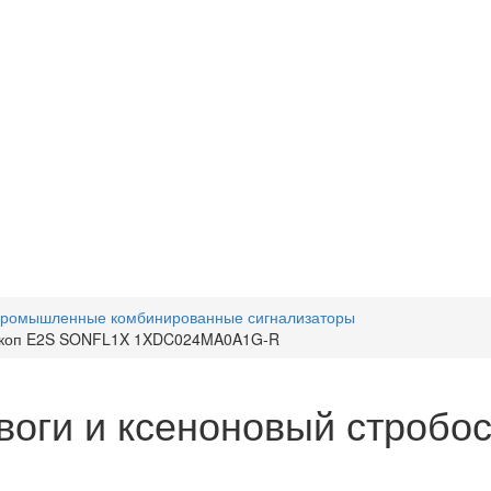
ромышленные комбинированные сигнализаторы
боскоп E2S SONFL1X 1XDC024MA0A1G-R
евоги и ксеноновый строб