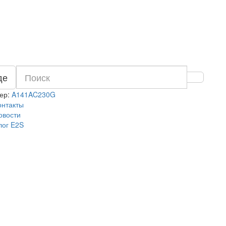
де
ер:
A141AC230G
онтакты
овости
лог E2S