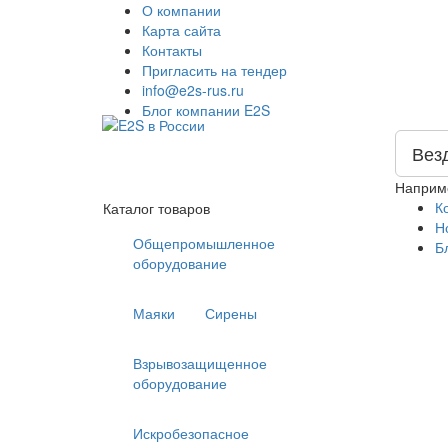
О компании
Карта сайта
Контакты
Пригласить на тендер
info@e2s-rus.ru
Блог компании E2S
Вез
Наприм
К
Каталог товаров
Н
Общепромышленное
Б
оборудование
Маяки
Сирены
Взрывозащищенное
оборудование
Искробезопасное