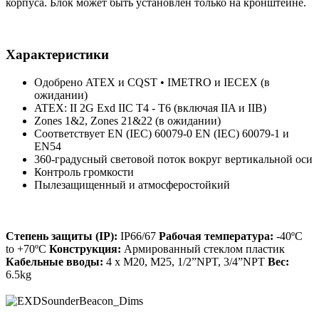
корпуса. Блок может быть установлен только на кронштейне.
Характеристики
Одобрено ATEX и CQST • IMETRO и IECEX (в
ожидании)
ATEX: II 2G Exd IIC T4 - T6 (включая IIA и IIB)
Zones 1&2, Zones 21&22 (в ожидании)
Соответствует EN (IEC) 60079-0 EN (IEC) 60079-1 и
EN54
360-градусный световой поток вокруг вертикальной оси
Контроль громкости
Пылезащищенный и атмосферостойкий
Степень защиты (IP):
IP66/67
Рабочая температура:
-40ºC
to +70ºC
Конструкция:
Армированный стеклом пластик
Кабельные вводы:
4 x M20, M25, 1/2”NPT, 3/4”NPT
Вес:
6.5kg