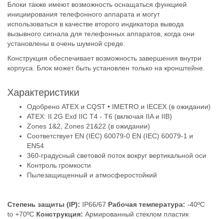
Блоки также имеют возможность оснащаться функцией
инициирования телефонного аппарата и могут
использоваться в качестве второго индикатора вывода
вызывного сигнала для телефонных аппаратов, когда они
установлены в очень шумной среде.
Конструкция обеспечивает возможность завершения внутри
корпуса. Блок может быть установлен только на кронштейне.
Характеристики
Одобрено ATEX и CQST • IMETRO и IECEX (в ожидании)
ATEX: II 2G Exd IIC T4 - T6 (включая IIA и IIB)
Zones 1&2, Zones 21&22 (в ожидании)
Соответствует EN (IEC) 60079-0 EN (IEC) 60079-1 и
EN54
360-градусный световой поток вокруг вертикальной оси
Контроль громкости
Пылезащищенный и атмосферостойкий
Степень защиты (IP):
IP66/67
Рабочая температура:
-40ºC
to +70ºC
Конструкция:
Армированный стеклом пластик