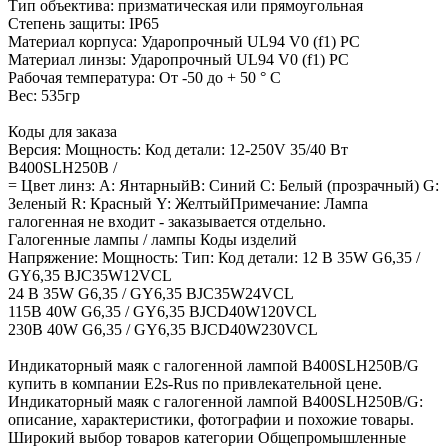
Тип объектива: призматическая или прямоугольная
Степень защиты: IP65
Материал корпуса: Ударопрочный UL94 V0 (f1) PC
Материал линзы: Ударопрочный UL94 V0 (f1) PC
Рабочая температура: От -50 до + 50 ° C
Вес: 535гр
Коды для заказа
Версия: Мощность: Код детали: 12-250V 35/40 Вт
B400SLH250B /
= Цвет линз: А: ЯнтарныйB: Синий C: Белый (прозрачный) G:
Зеленый R: Красный Y: ЖелтыйПримечание: Лампа
галогенная не входит - заказывается отдельно.
Галогенные лампы / лампы Коды изделий
Напряжение: Мощность: Тип: Код детали: 12 В 35W G6,35 /
GY6,35 BJC35W12VCL
24 В 35W G6,35 / GY6,35 BJC35W24VCL
115В 40W G6,35 / GY6,35 BJCD40W120VCL
230В 40W G6,35 / GY6,35 BJCD40W230VCL
Индикаторный маяк с галогенной лампой B400SLH250B/G
купить в компании E2s-Rus по привлекательной цене.
Индикаторный маяк с галогенной лампой B400SLH250B/G:
описание, характеристики, фотографии и похожие товары.
Широкий выбор товаров категории Общепромышленные