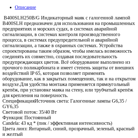
Описание
B400SLH250B/G Индикаторный маяк с галогенной лампой
B400SLH предназначен для использования на промышленных
предприятиях и морских судах, в системах аварийной
сигнализации, в системах контроля производственного
процесса, в системах предупредительной и аварийной
сигнализации, а также в охранных системах. Устройства
спроектированы таким образом, чтобы имелась возможность
соединять их совместно, создавая последовательность
предупреждающих цветов. Всё оборудование выполнено из
прочного поликарбоната и имеет степень защиты от внешних
воздействий IP 65, которая позволяет применять
оборудование, как в закрытых помещениях, так и на открытом
воздухе.Для удобства монтажа применяется прямоугольный
крепёж, при установке маяка на стену, или трубчатый крепёж
для крепления на поверхность.
СпецификацияИсточник света: Галогенные лампы G6,35 /
GY6,35
Световой поток: 35/40 Вт
Функция: Постоянный
Candela: 43 кд * (пик / эффективная интенсивность)
Цвета линз: Янтарный, синий, прозрачный, зеленый, красный
и желтый