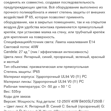
соединять их совместно, создавая последовательность
предупреждающих цветов. Всё оборудование выполнено из
прочного поликарбоната и имеет степень защиты от внешних
воздействий IP 65, которая позволяет применять
оборудование, как в закрытых помещениях, так и на открытом
воздухе.Для удобства монтажа применяется прямоугольный
крепёж, при установке маяка на стену, или трубчатый крепёж
для крепления на поверхность.
СпецификацияИсточник света: Лампа накаливания E14
Световой поток: 40W
Candela: 27 кд * (пик / эффективная интенсивность)
Цвета линз: Янтарный, синий, прозрачный, зеленый, красный
и желтый
Тип объектива: призматическая или прямоугольная
Степень защиты: IP65
Материал корпуса: Ударопрочный UL94 V0 (f1) PC
Материал линзы: Ударопрочный UL94 V0 (f1) PC
Рабочая температура: От -50 до + 50 ° C
Вес: 535гр
Коды для заказа
Версия: Мощность: Код детали: 12-250V 40W B400SLF250B /
= Цвет линз: А: Янтарный B: Синий C: Белый (прозрачный) G: