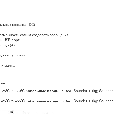
льных контакта (DC)
возможность самим создавать сообщения
ый USB-портt
90 дБ (A)
ружных условий
 и маяка
име.
:
-25ºC to +70ºC
Кабельные вводы:
5
Вес:
Sounder 1.1kg; Sounder
:
-25ºC to +55ºC
Кабельные вводы:
5
Вес:
Sounder 1.1kg; Sounder