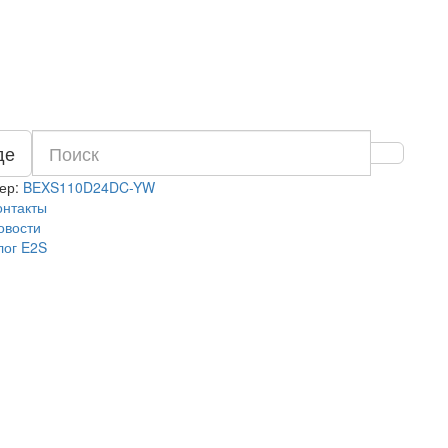
де
ер:
BEXS110D24DC-YW
онтакты
овости
лог E2S