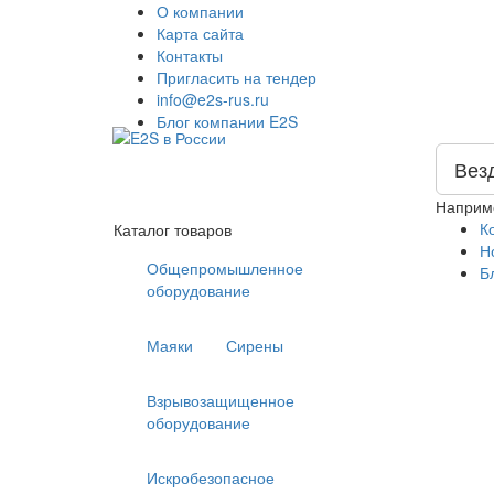
О компании
Карта сайта
Контакты
Пригласить на тендер
info@e2s-rus.ru
Блог компании E2S
Вез
Наприм
К
Каталог товаров
Н
Общепромышленное
Б
оборудование
Маяки
Сирены
Взрывозащищенное
оборудование
Искробезопасное