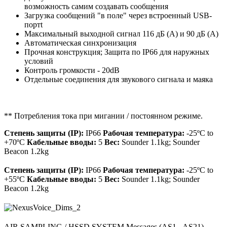
возможность самим создавать сообщения
Загрузка сообщений "в поле" через встроенный USB-
портt
Максимальный выходной сигнал 116 дБ (A) и 90 дБ (A)
Автоматическая синхронизация
Прочная конструкция; Защита по IP66 для наружных
условий
Контроль громкости - 20dB
Отдельные соединения для звукового сигнала и маяка
** Потребления тока при мигании / постоянном режиме.
Степень защиты (IP):
IP66
Рабочая температура:
-25ºC to
+70ºC
Кабельные вводы:
5
Вес:
Sounder 1.1kg; Sounder
Beacon 1.2kg
Степень защиты (IP):
IP66
Рабочая температура:
-25ºC to
+55ºC
Кабельные вводы:
5
Вес:
Sounder 1.1kg; Sounder
Beacon 1.2kg
AIR SAMPLING / HSSD SYSTEM Messages (AS1 - AS21)