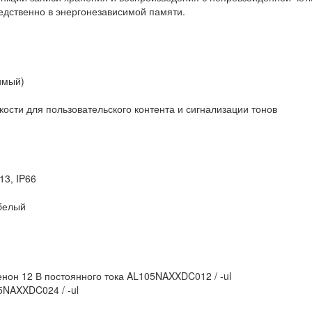
едственно в энергонезависимой памяти.
имый)
ости для пользовательского контента и сигнализации тонов
13, IP66
 белый
енон 12 В постоянного тока AL105NAXXDC012 / -ul
5NAXXDC024 / -ul