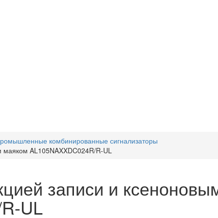
ромышленные комбинированные сигнализаторы
ым маяком AL105NAXXDC024R/R-UL
цией записи и ксеноновы
/R-UL