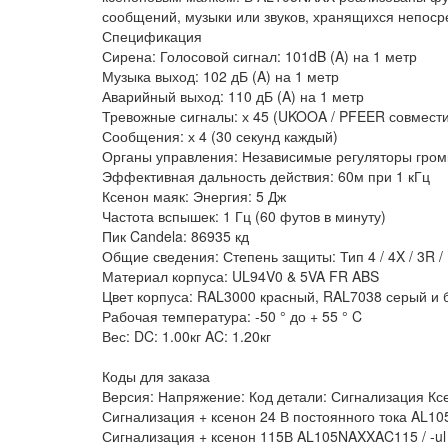
сообщений, музыки или звуков, хранящихся непоср
Спецификация
Сирена: Голосовой сигнал: 101dB (A) на 1 метр
Музыка выход: 102 дБ (A) на 1 метр
Аварийный выход: 110 дБ (A) на 1 метр
Тревожные сигналы: х 45 (UKOOA / PFEER совмест
Сообщения: х 4 (30 секунд каждый)
Органы управления: Независимые регуляторы громк
Эффективная дальность действия: 60м при 1 кГц
Ксенон маяк: Энергия: 5 Дж
Частота вспышек: 1 Гц (60 футов в минуту)
Пик Candela: 86935 кд
Общие сведения: Степень защиты: Тип 4 / 4X / 3R / 
Материал корпуса: UL94V0 & 5VA FR ABS
Цвет корпуса: RAL3000 красный, RAL7038 серый и
Рабочая температура: -50 ° до + 55 ° C
Вес: DC: 1.00кг AC: 1.20кг
Коды для заказа
Версия: Напряжение: Код детали: Сигнализация Кс
Сигнализация + ксенон 24 В постоянного тока AL10
Сигнализация + ксенон 115В AL105NAXXAC115 / -ul