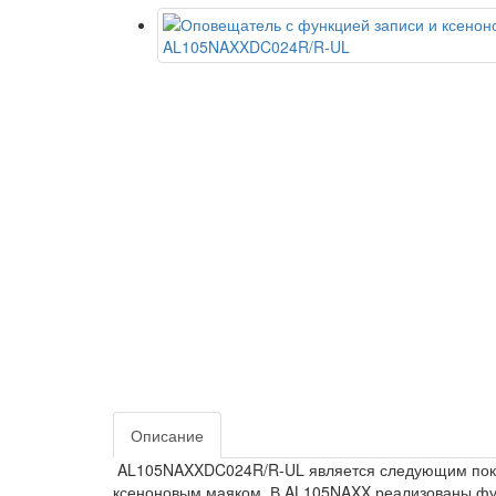
Описание
AL105NAXXDC024R/R-UL является следующим поколе
ксеноновым маяком. В AL105NAXX реализованы фун