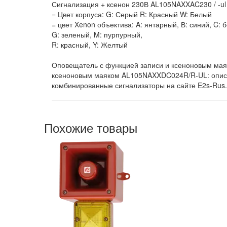
Сигнализация + ксенон 230В AL105NAXXAC230 / -ul
= Цвет корпуса: G: Серый R: Красный W: Белый
= цвет Xenon объектива: A: янтарный, В: синий, C: 
G: зеленый, M: пурпурный,
R: красный, Y: Желтый
Оповещатель с функцией записи и ксеноновым мая
ксеноновым маяком AL105NAXXDC024R/R-UL: описа
комбинированные сигнализаторы на сайте E2s-Rus.
Похожие товары