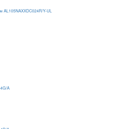
ком AL105NAXXDC024R/Y-UL
24G/A