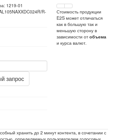
ра:
1219-01
 AL105NAXXDC024R/R-
Стоимость продукции
E2S может отличаться
как в большую так и
меньшую сторону в
зависимости от
объема
и курса валют.
й запрос
ный хранить до 2 минут контента, в сочетании с
костью, определяемых пользователем голосовых