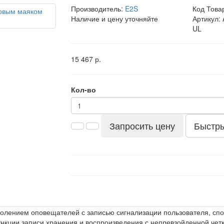
Производитель:
E2S
Код Това
Наличие и цену уточняйте
Артикул:
UL
15 467 р.
Кол-во
Запросить цену
Быстры
нием оповещателей с записью сигнализации пользователя, способ
кции записи хранения и воспроизведения с непревзойденной чет