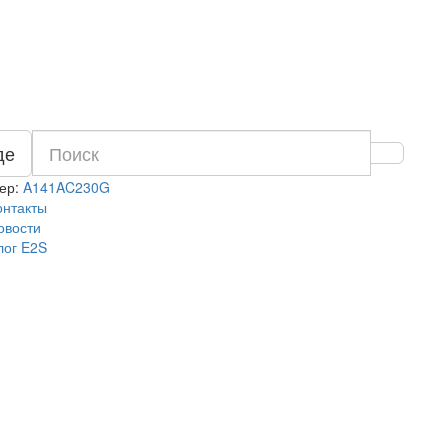
де
ер:
A141AC230G
онтакты
овости
лог E2S