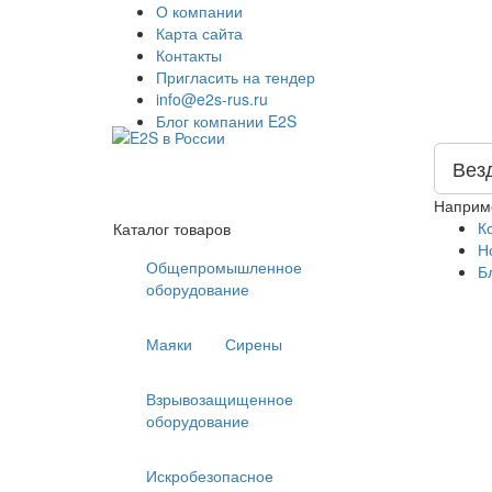
О компании
Карта сайта
Контакты
Пригласить на тендер
info@e2s-rus.ru
Блог компании E2S
Вез
Наприм
К
Каталог товаров
Н
Общепромышленное
Б
оборудование
Маяки
Сирены
Взрывозащищенное
оборудование
Искробезопасное