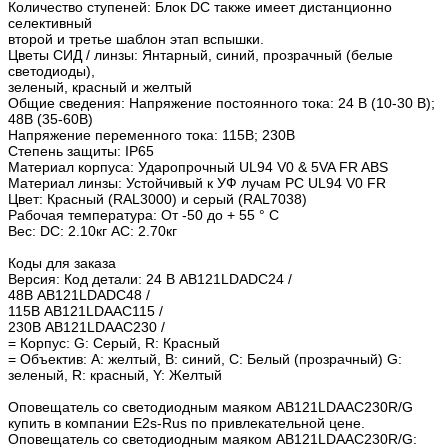
Количество ступеней: Блок DC также имеет дистанционно
селективный
второй и третье шаблон этап вспышки.
Цветы СИД / линзы: Янтарный, синий, прозрачный (белые
светодиоды),
зеленый, красный и желтый
Общие сведения: Напряжение постоянного тока: 24 В (10-30 В);
48В (35-60В)
Напряжение переменного тока: 115В; 230В
Степень защиты: IP65
Материал корпуса: Ударопрочный UL94 V0 & 5VA FR ABS
Материал линзы: Устойчивый к УФ лучам PC UL94 V0 FR
Цвет: Красный (RAL3000) и серый (RAL7038)
Рабочая температура: От -50 до + 55 ° C
Вес: DC: 2.10кг AC: 2.70кг
Коды для заказа
Версия: Код детали: 24 В AB121LDADC24 /
48В AB121LDADC48 /
115В AB121LDAAC115 /
230В AB121LDAAC230 /
= Корпус: G: Серый, R: Красный
= Объектив: A: желтый, В: синий, C: Белый (прозрачный) G:
зеленый, R: красный, Y: Желтый
Оповещатель со светодиодным маяком AB121LDAAC230R/G
купить в компании E2s-Rus по привлекательной цене.
Оповещатель со светодиодным маяком AB121LDAAC230R/G: