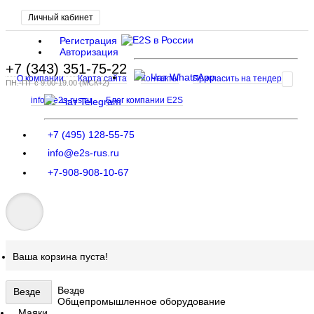
Личный кабинет
Регистрация
Авторизация
+7 (343) 351-75-22
Чат WhatsApp
О компании
Карта сайта
Контакты
Пригласить на тендер
ПН.-ПТ с 9.00-19.00 (МСК+2)
info@e2s-rus.ru
Блог компании E2S
Чат Telegram
+7 (495) 128-55-75
info@e2s-rus.ru
+7-908-908-10-67
Ваша корзина пуста!
Везде
Везде
Общепромышленное оборудование
Маяки