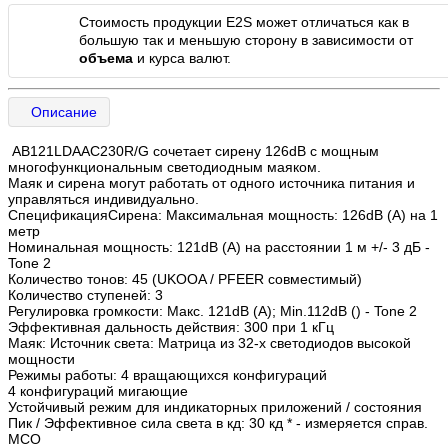
Стоимость продукции E2S может отличаться как в
большую так и меньшую сторону в зависимости от
объема
и курса валют.
Описание
AB121LDAAC230R/G сочетает сирену 126dB с мощным
многофункциональным светодиодным маяком.
Маяк и сирена могут работать от одного источника питания и
управляться индивидуально.
СпецификацияСирена: Максимальная мощность: 126dB (A) на 1
метр
Номинальная мощность: 121dB (A) на расстоянии 1 м +/- 3 дБ -
Tone 2
Количество тонов: 45 (UKOOA / PFEER совместимый)
Количество ступеней: 3
Регулировка громкости: Макс. 121dB (A); Min.112dB () - Tone 2
Эффективная дальность действия: 300 при 1 кГц
Маяк: Источник света: Матрица из 32-х светодиодов высокой
мощности
Режимы работы: 4 вращающихся конфигураций
4 конфигураций мигающие
Устойчивый режим для индикаторных приложений / состояния
Пик / Эффективное сила света в кд: 30 кд * - измеряется справ.
МСО