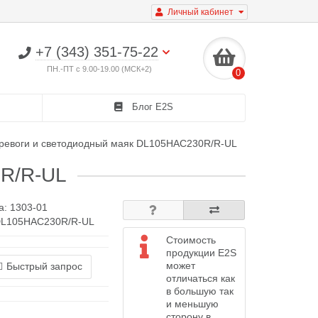
Личный кабинет
+7 (343) 351-75-22
ПН.-ПТ с 9.00-19.00 (МСК+2)
0
Блог E2S
ревоги и светодиодный маяк DL105HAC230R/R-UL
0R/R-UL
а:
1303-01
 DL105HAC230R/R-UL
Стоимость
продукции E2S
может
Быстрый запрос
отличаться как
в большую так
и меньшую
сторону в