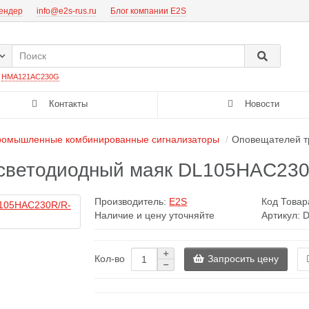
тендер
info@e2s-rus.ru
Блог компании E2S
:
HMA121AC230G
Контакты
Новости
омышленные комбинированные сигнализаторы
Оповещателей т
 светодиодный маяк DL105HAC23
Производитель:
E2S
Код Товар
Наличие и цену уточняйте
Артикул:
Запросить цену
Кол-во