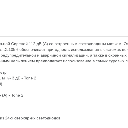
ной Сиреной 112 дБ (А) со встроенным светодиодным маяком. От
е. DL105H обеспечивает пригодность использования в системах по
предупредительной и аварийной сигнализации, а также в охранных
анным напылением предполагает использование в самых суровых 
метр
м +/- 3 дБ - Tone 2
й)
 (A) - Tone 2
из 24-х сверхярких светодиодов