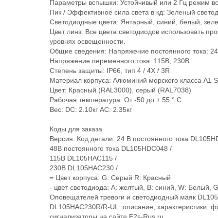
Параметры вспышки: Устойчивый или 2 Гц режим в
Пик / Эффективное сила света в кд: Зеленый свето
Светодиодные цвета: Янтарный, синий, белый, зел
Цвет линз: Все цвета светодиодов использовать п
уровнях освещенности.
Общие сведения: Напряжение постоянного тока: 24 
Напряжение переменного тока: 115В; 230В
Степень защиты: IP66, тип 4 / 4X / 3R
Материал корпуса: Алюминий морского класса А1 S
Цвет: Красный (RAL3000), серый (RAL7038)
Рабочая температура: От -50 до + 55 ° C
Вес: DC: 2.10кг AC: 2.35кг
Коды для заказа
Версия: Код детали: 24 В постоянного тока DL105H
48В постоянного тока DL105HDC048 /
115В DL105HAC115 /
230В DL105HAC230 /
= Цвет корпуса: G: Серый R: Красный
- цвет светодиода: A: желтый, В: синий, W: Белый, 
Оповещателей тревоги и светодиодный маяк DL105
DL105HAC230R/R-UL: описание, характеристики, 
сигнализаторы на сайте E2s-Rus.ru