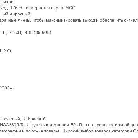
спышки
диод: 176cd - измеряется справ. МСО
еный и красный
розрачные линзы, чтобы максимизировать выход и обеспечить сигн
В (12-30В); 48В (35-60В)
i12 Cu
DC024 /
G: зеленый, R: Красный
HAC230R/R-UL купить в компании E2s-Rus по привлекательной цен
фотографии и похожие товары. Широкий выбор товаров категори