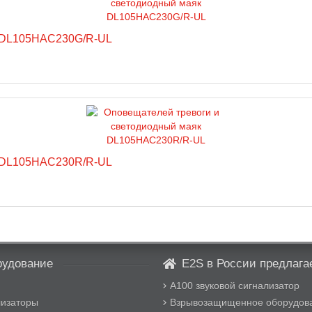
к DL105HAC230G/R-UL
к DL105HAC230R/R-UL
удование
E2S в России предлагае
A100 звуковой сигнализатор
лизаторы
Взрывозащищенное оборудов