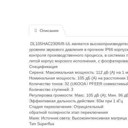
Описание
DL105HAC230R/R-UL является высокопроизводитель
уровнем звукового давления в прочном IP66 корпус
контроля производственного процесса, в системах 
литой корпус морского исполнения, с фосфатиров
Спецификация
Сирена: Максимальная мощность: 112 дБ (A) на 1 
Номинальная мощность: 105 дБ (A) на расстоянии 1 
Количество тонов: 32 (UKOOA / PFEER совместимы
Количество ступеней: 3
Регулировка громкости: Макс. 105 дБ (A); Мин. 96 дБ
Эффективная дальность действия: 60м при 1 кГц
Стадия переключения: Отрицательный
обратной полярности этап переключения
Маяк: Источник света: Высокоинтенсивная матрица 
Тип Superflux