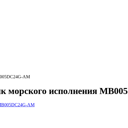
MB005DC24G-AM
аяк морского исполнения MB0