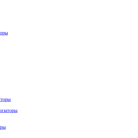
торы
аторы
лизаторы
оры