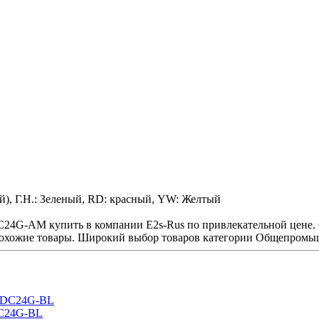
й), Г.Н.: Зеленый, RD: красный, YW: Желтый
24G-AM купить в компании E2s-Rus по привлекательной цене. 
хожие товары. Широкий выбор товаров категории Общепромышл
DC24G-BL