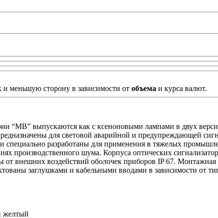
к и меньшую сторону в зависимости от
объема
и курса валют.
“МВ” выпускаются как с ксеноновыми лампами в двух версиях 
 предназначены для световой аварийной и предупреждающей сигн
 специально разработаны для применения в тяжелых промышлен
овиях производственного шума. Корпуса оптических сигнализато
 от внешних воздействий оболочек приборов IP 67. Монтажная 
ктованы заглушками и кабельными вводами в зависимости от ти
и желтый