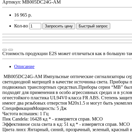
Артикул: MB005DC24G-AM
16 965 р.
Кол-во
Запросить цену
Быстрый запрос
Стоимость продукции E2S может отличаться как в большую та
Описание
MB005DC24G-AM Импульсные оптические сигнализаторы серии 
светодиодной матрицей в качестве источника света. Приборы
подвижных транспортных средствах.Приборы серии “MВ” были
подходят для применения в особо агрессивных средах и в усл
огнестойкого пластика UL94V0 класса FR ABS. Cтепень защиты
имеют два резьбовых отверстия М20х1.5 и могут быть укомпле
СпецификацияМощность: 5 Дж
Частота вспышек: 1 Гц
Пик Candela: 16428 кд * - измеряется справ. МСО
Эффективное сила света в кд: 51 кд * - измеряется справ. МСО
Цвета линз: Янтарный, синий, прозрачный, зеленый, красный 