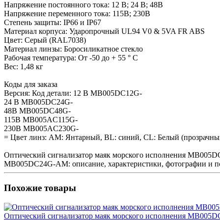
Напряжение постоянного тока: 12 В; 24 В; 48В
Напряжение переменного тока: 115В; 230В
Степень защиты: IP66 и IP67
Материал корпуса: Ударопрочный UL94 V0 & 5VA FR ABS
Цвет: Серый (RAL7038)
Материал линзы: Боросиликатное стекло
Рабочая температура: От -50 до + 55 ° C
Вес: 1,48 кг
Коды для заказа
Версия: Код детали: 12 В MB005DC12G-
24 В MB005DC24G-
48В MB005DC48G-
115В MB005AC115G-
230В MB005AC230G-
= Цвет линз: AM: Янтарный, BL: синий, CL: Белый (прозрачны
Оптический сигнализатор маяк морского исполнения MB005DC
MB005DC24G-AM: описание, характеристики, фотографии и по
Похожие товары
Оптический сигнализатор маяк морского исполнения MB005