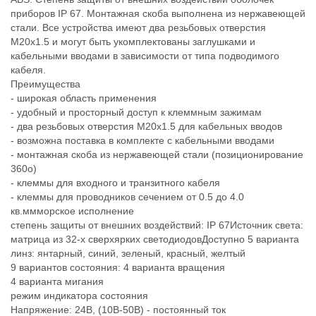
приборов IP 67. Монтажная скоба выполнена из нержавеющей
стали. Все устройства имеют два резьбовых отверстия
М20х1.5 и могут быть укомплектованы заглушками и
кабельными вводами в зависимости от типа подводимого
кабеля.
Преимущества
- широкая область применения
- удобный и просторный доступ к клеммным зажимам
- два резьбовых отверстия М20х1.5 для кабельных вводов
- возможна поставка в комплекте с кабельными вводами
- монтажная скоба из нержавеющей стали (позиционирование
360о)
- клеммы для входного и транзитного кабеля
- клеммы для проводников сечением от 0.5 до 4.0
кв.ммморское исполнение
степень защиты от внешних воздействий: IР 67Источник света:
матрица из 32-x сверхярких светодиодовДоступно 5 варианта
линз: янтарный, синий, зеленый, красный, желтый
9 вариантов состояния: 4 варианта вращения
4 варианта мигания
режим индикатора состояния
Напряжение: 24В, (10В-50В) - постоянный ток