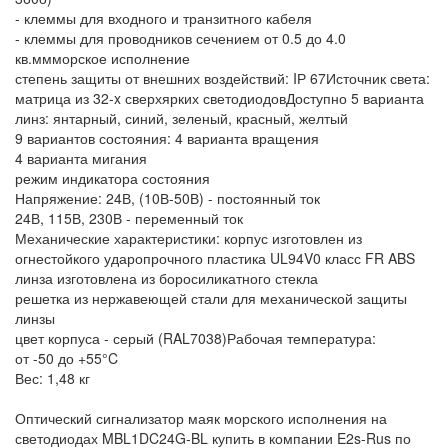
- клеммы для входного и транзитного кабеля
- клеммы для проводников сечением от 0.5 до 4.0
кв.ммморское исполнение
степень защиты от внешних воздействий: IР 67Источник света:
матрица из 32-x сверхярких светодиодовДоступно 5 варианта
линз: янтарный, синий, зеленый, красный, желтый
9 вариантов состояния: 4 варианта вращения
4 варианта мигания
режим индикатора состояния
Напряжение: 24В, (10В-50В) - постоянный ток
24В, 115В, 230В - переменный ток
Механические характеристики: корпус изготовлен из
огнестойкого ударопрочного пластика UL94V0 класс FR ABS
линза изготовлена из боросиликатного стекла
решетка из нержавеющей стали для механической защиты
линзы
цвет корпуса - серый (RAL7038)Рабочая температура:
от -50 до +55°C
Вес: 1,48 кг
Оптический сигнализатор маяк морского исполнения на
светодиодах MBL1DC24G-BL купить в компании E2s-Rus по