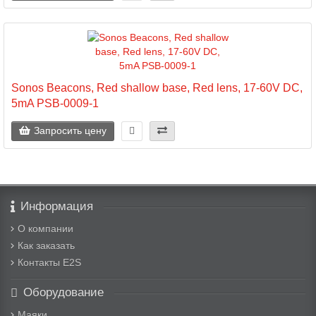
Sonos Beacons, Red shallow base, Red lens, 17-60V DC,
5mA PSB-0009-1
Запросить цену
Информация
О компании
Как заказать
Контакты E2S
Оборудование
Маяки