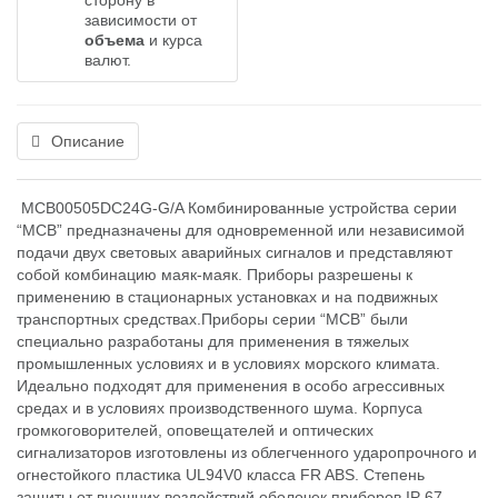
сторону в
зависимости от
объема
и курса
валют.
Описание
MCB00505DC24G-G/A Комбинированные устройства серии
“МСB” предназначены для одновременной или независимой
подачи двух световых аварийных сигналов и представляют
собой комбинацию маяк-маяк. Приборы разрешены к
применению в стационарных установках и на подвижных
транспортных средствах.Приборы серии “MCВ” были
специально разработаны для применения в тяжелых
промышленных условиях и в условиях морского климата.
Идеально подходят для применения в особо агрессивных
средах и в условиях производственного шума. Корпуса
громкоговорителей, оповещателей и оптических
сигнализаторов изготовлены из облегченного ударопрочного и
огнестойкого пластика UL94V0 класса FR ABS. Степень
защиты от внешних воздействий оболочек приборов IP 67.