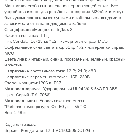
Монтажная скоба выполнена из нержавеющей стали. Все
устройства имеют два резьбовых отверстия М20х1.5 и могут
быть укомплектованы заглушками и кабельными вводами в
зависимости от типа подводимого кабеля.
СпецификацияМощность: 5 Дж х 2
Частота вспышек: 1 Гц
Пик Candela: 16428 кд * x2 - измеряется справ. МСО
Эффективное сила света в кд: 51 кд * x2 - измеряется справ.
МСО
Цвета линз: Янтарный, синий, прозрачный, зеленый, красный
и желтый
Напряжение постоянного тока: 12 В; 24 В; 48В
Напряжение переменного тока: 115В; 230В
Степень защиты: IP66 и IP67
Материал корпуса: Ударопрочный UL94 V0 & 5VA FR ABS
Цвет: Серый (RAL7038)
Материал линзы: Боросиликатное стекло
"Рабочая температура: От -50 до + 55 ° C
Вес: 1,48 кг
Коды для заказа
Версия: Код детали: 12 В MCB00505DC12G- /