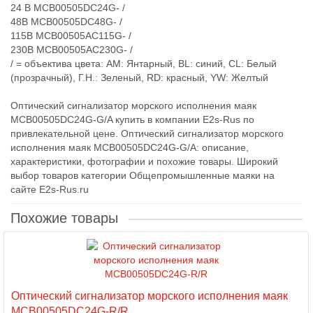
24 В MCB00505DC24G- /
48В MCB00505DC48G- /
115В MCB00505AC115G- /
230В MCB00505AC230G- /
/ = объектива цвета: AM: Янтарный, BL: синий, CL: Белый
(прозрачный), Г.Н.: Зеленый, RD: красный, YW: Желтый
Оптический сигнализатор морского исполнения маяк
MCB00505DC24G-G/A купить в компании E2s-Rus по
привлекательной цене. Оптический сигнализатор морского
исполнения маяк MCB00505DC24G-G/A: описание,
характеристики, фотографии и похожие товары. Широкий
выбор товаров категории Общепромышленные маяки на
сайте E2s-Rus.ru
Похожие товары
Оптический сигнализатор морского исполнения маяк
MCB00505DC24G-R/R