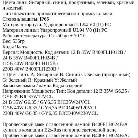
Цвета линз: Янтарный, синий, прозрачный, зеленый, красный
и желтый
Тип объектива: призматическая или прямоугольная
Степень защиты: IP65
Материал корпуса: Ударопрочный UL94 V0 (f1) PC
Материал линзы: Ударопрочный UL94 V0 (f1) PC
Рабочая температура: От -50 до + 50 ° C
Вес: 535гр
Коды Часть
Версия: Мощность: Код детали: 12 В 35W B400FLH012B /
24 В 35W B400FLH024B /
115В 40W B400FLH115B /
230В 40W B400FLH230B /
= Цвет линз: А: Янтарный B: Синий C: Белый (прозрачный)
G: Зеленый R: Красный Y: Желтый
Запасная лампа / лампа Коды изделий
Напряжение: Мощность: Тип: Код детали: 12 В 35W G6,35 /
GY6,35 BJC35W12VCL
24 В 35W G6,35 / GY6,35 BJC35W24VCL
115В 40W G6,35 / GY6,35 BJCD40W120VCL
230В 40W G6,35 / GY6,35 BJCD40W230VCL
Проблесковый маяк с галогенной лампой B400FLH024B/A
купить в компании E2s-Rus по привлекательной цене.
Проблесковый маяк с галогенной лампой B400FLH024B/A: