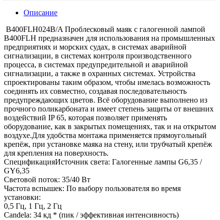
Описание
B400FLH024B/A Проблесковый маяк с галогенной лампой
B400FLH предназначен для использования на промышленных
предприятиях и морских судах, в системах аварийной
сигнализации, в системах контроля производственного
процесса, в системах предупредительной и аварийной
сигнализации, а также в охранных системах. Устройства
спроектированы таким образом, чтобы имелась возможность
соединять их совместно, создавая последовательность
предупреждающих цветов. Всё оборудование выполнено из
прочного поликарбоната и имеет степень защиты от внешних
воздействий IP 65, которая позволяет применять
оборудование, как в закрытых помещениях, так и на открытом
воздухе.Для удобства монтажа применяется прямоугольный
крепёж, при установке маяка на стену, или трубчатый крепёж
для крепления на поверхность.
СпецификацияИсточник света: Галогенные лампы G6,35 /
GY6,35
Световой поток: 35/40 Вт
Частота вспышек: По выбору пользователя во время
установки:
0,5 Гц, 1 Гц, 2 Гц
Candela: 34 кд * (пик / эффективная интенсивность)