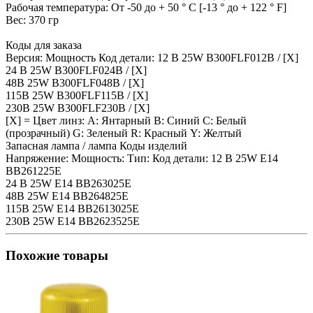
Рабочая температура: От -50 до + 50 ° C [-13 ° до + 122 ° F]
Вес: 370 гр
Коды для заказа
Версия: Мощность Код детали: 12 В 25W B300FLF012B / [X]
24 В 25W B300FLF024B / [X]
48В 25W B300FLF048B / [X]
115В 25W B300FLF115B / [X]
230В 25W B300FLF230B / [X]
[Х] = Цвет линз: А: Янтарный B: Синий C: Белый
(прозрачный) G: Зеленый R: Красный Y: Желтый
Запасная лампа / лампа Коды изделий
Напряжение: Мощность: Тип: Код детали: 12 В 25W E14
BB261225E
24 В 25W E14 BB263025E
48В 25W E14 BB264825E
115В 25W E14 BB2613025E
230В 25W E14 BB2623525E
Похожие товары