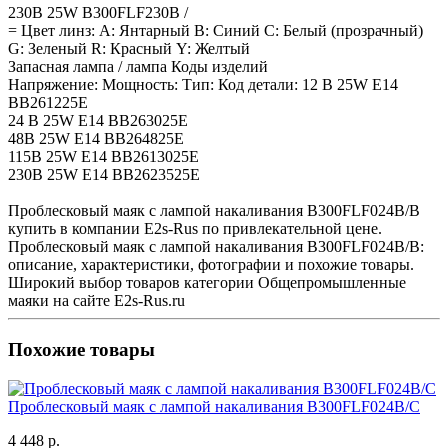
230В 25W B300FLF230B /
= Цвет линз: А: Янтарный B: Синий C: Белый (прозрачный)
G: Зеленый R: Красный Y: Желтый
Запасная лампа / лампа Коды изделий
Напряжение: Мощность: Тип: Код детали: 12 В 25W E14
BB261225E
24 В 25W E14 BB263025E
48В 25W E14 BB264825E
115В 25W E14 BB2613025E
230В 25W E14 BB2623525E
Проблесковый маяк с лампой накаливания B300FLF024B/B
купить в компании E2s-Rus по привлекательной цене.
Проблесковый маяк с лампой накаливания B300FLF024B/B:
описание, характеристики, фотографии и похожие товары.
Широкий выбор товаров категории Общепромышленные
маяки на сайте E2s-Rus.ru
Похожие товары
Проблесковый маяк с лампой накаливания B300FLF024B/C
4 448 р.