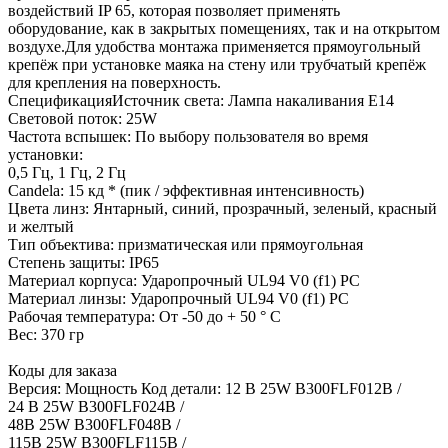
воздействий IP 65, которая позволяет применять
оборудование, как в закрытых помещениях, так и на открытом
воздухе.Для удобства монтажа применяется прямоугольный
крепёж при установке маяка на стену или трубчатый крепёж
для крепления на поверхность.
СпецификацияИсточник света: Лампа накаливания E14
Световой поток: 25W
Частота вспышек: По выбору пользователя во время
установки:
0,5 Гц, 1 Гц, 2 Гц
Candela: 15 кд * (пик / эффективная интенсивность)
Цвета линз: Янтарный, синий, прозрачный, зеленый, красный
и желтый
Тип объектива: призматическая или прямоугольная
Степень защиты: IP65
Материал корпуса: Ударопрочный UL94 V0 (f1) PC
Материал линзы: Ударопрочный UL94 V0 (f1) PC
Рабочая температура: От -50 до + 50 ° C
Вес: 370 гр
Коды для заказа
Версия: Мощность Код детали: 12 В 25W B300FLF012B /
24 В 25W B300FLF024B /
48В 25W B300FLF048B /
115В 25W B300FLF115B /