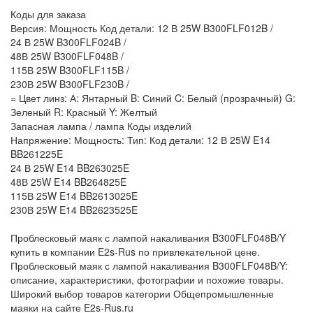
Коды для заказа
Версия: Мощность Код детали: 12 В 25W B300FLF012B /
24 В 25W B300FLF024B /
48В 25W B300FLF048B /
115В 25W B300FLF115B /
230В 25W B300FLF230B /
= Цвет линз: А: Янтарный B: Синий C: Белый (прозрачный) G:
Зеленый R: Красный Y: Желтый
Запасная лампа / лампа Коды изделий
Напряжение: Мощность: Тип: Код детали: 12 В 25W E14
BB261225E
24 В 25W E14 BB263025E
48В 25W E14 BB264825E
115В 25W E14 BB2613025E
230В 25W E14 BB2623525E
Проблесковый маяк с лампой накаливания B300FLF048B/Y
купить в компании E2s-Rus по привлекательной цене.
Проблесковый маяк с лампой накаливания B300FLF048B/Y:
описание, характеристики, фотографии и похожие товары.
Широкий выбор товаров категории Общепромышленные
маяки на сайте E2s-Rus.ru