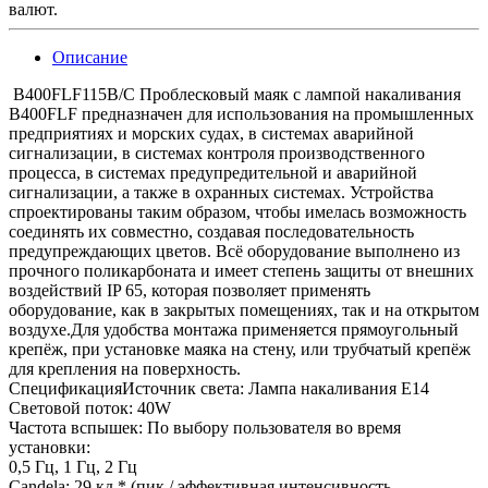
валют.
Описание
B400FLF115B/C Проблесковый маяк с лампой накаливания
B400FLF предназначен для использования на промышленных
предприятиях и морских судах, в системах аварийной
сигнализации, в системах контроля производственного
процесса, в системах предупредительной и аварийной
сигнализации, а также в охранных системах. Устройства
спроектированы таким образом, чтобы имелась возможность
соединять их совместно, создавая последовательность
предупреждающих цветов. Всё оборудование выполнено из
прочного поликарбоната и имеет степень защиты от внешних
воздействий IP 65, которая позволяет применять
оборудование, как в закрытых помещениях, так и на открытом
воздухе.Для удобства монтажа применяется прямоугольный
крепёж, при установке маяка на стену, или трубчатый крепёж
для крепления на поверхность.
СпецификацияИсточник света: Лампа накаливания E14
Световой поток: 40W
Частота вспышек: По выбору пользователя во время
установки:
0,5 Гц, 1 Гц, 2 Гц
Candela: 29 кд * (пик / эффективная интенсивность