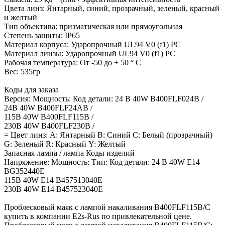
Цвета линз: Янтарный, синий, прозрачный, зеленый, красный
и желтый
Тип объектива: призматическая или прямоугольная
Степень защиты: IP65
Материал корпуса: Ударопрочный UL94 V0 (f1) PC
Материал линзы: Ударопрочный UL94 V0 (f1) PC
Рабочая температура: От -50 до + 50 ° C
Вес: 535гр
Коды для заказа
Версия: Мощность: Код детали: 24 В 40W B400FLF024B /
24В 40W B400FLF24AB /
115В 40W B400FLF115B /
230В 40W B400FLF230B /
= Цвет линз: А: Янтарный B: Синий C: Белый (прозрачный)
G: Зеленый R: Красный Y: Желтый
Запасная лампа / лампа Коды изделий
Напряжение: Мощность: Тип: Код детали: 24 В 40W E14
BG352440E
115В 40W E14 B457513040E
230В 40W E14 B457523040E
Проблесковый маяк с лампой накаливания B400FLF115B/C
купить в компании E2s-Rus по привлекательной цене.