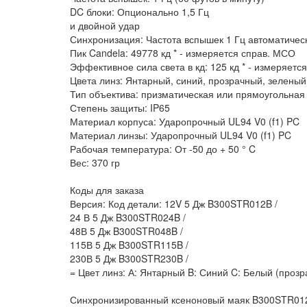
DC блоки: Опционально 1,5 Гц
и двойной удар
Синхронизация: Частота вспышек 1 Гц автоматичес
Пик Candela: 49778 кд * - измеряется справ. МСО
Эффективное сила света в кд: 125 кд * - измеряетс
Цвета линз: Янтарный, синий, прозрачный, зеленый
Тип объектива: призматическая или прямоугольная
Степень защиты: IP65
Материал корпуса: Ударопрочный UL94 V0 (f1) PC
Материал линзы: Ударопрочный UL94 V0 (f1) PC
Рабочая температура: От -50 до + 50 ° C
Вес: 370 гр
Коды для заказа
Версия: Код детали: 12V 5 Дж B300STR012B /
24 В 5 Дж B300STR024B /
48В 5 Дж B300STR048B /
115В 5 Дж B300STR115B /
230В 5 Дж B300STR230B /
= Цвет линз: А: Янтарный B: Синий C: Белый (проз
Синхронизированный ксеноновый маяк B300STR012B