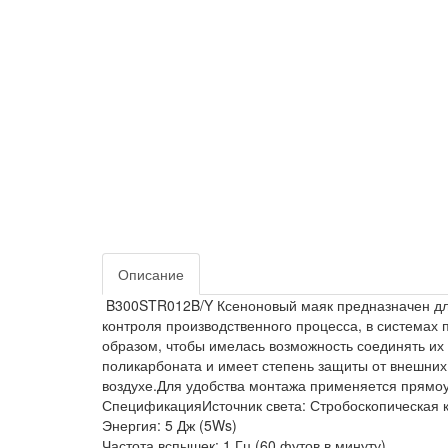
Описание
B300STR012B/Y Ксеноновый маяк предназначен для
контроля производственного процесса, в системах 
образом, чтобы имелась возможность соединять их
поликарбоната и имеет степень защиты от внешних 
воздухе.Для удобства монтажа применяется прямоу
СпецификацияИсточник света: Стробоскопическая 
Энергия: 5 Дж (5Ws)
Частота вспышек: 1 Гц (60 футов в минуту)