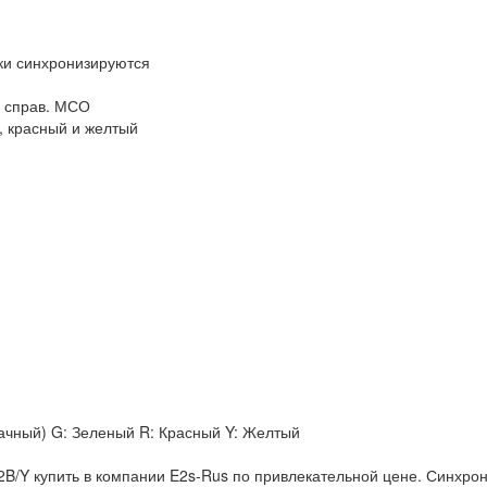
ки синхронизируются
я справ. МСО
, красный и желтый
рачный) G: Зеленый R: Красный Y: Желтый
/Y купить в компании E2s-Rus по привлекательной цене. Синхро