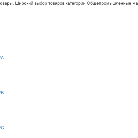
 товары. Широкий выбор товаров категории Общепромышленные мая
/A
/B
/C