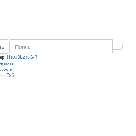
де
ер:
H100BL230G/R
онтакты
овости
лог E2S