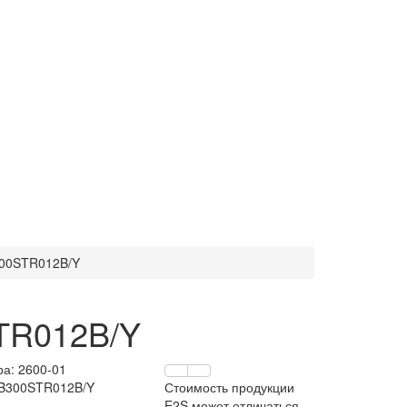
300STR012B/Y
TR012B/Y
ра:
2600-01
 B300STR012B/Y
Стоимость продукции
E2S может отличаться