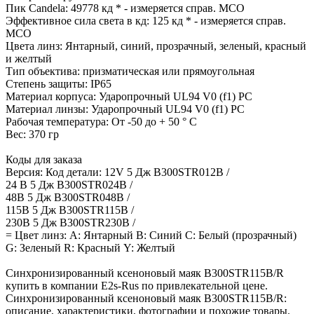
Пик Candela: 49778 кд * - измеряется справ. МСО
Эффективное сила света в кд: 125 кд * - измеряется справ.
МСО
Цвета линз: Янтарный, синий, прозрачный, зеленый, красный
и желтый
Тип объектива: призматическая или прямоугольная
Степень защиты: IP65
Материал корпуса: Ударопрочный UL94 V0 (f1) PC
Материал линзы: Ударопрочный UL94 V0 (f1) PC
Рабочая температура: От -50 до + 50 ° C
Вес: 370 гр
Коды для заказа
Версия: Код детали: 12V 5 Дж B300STR012B /
24 В 5 Дж B300STR024B /
48В 5 Дж B300STR048B /
115В 5 Дж B300STR115B /
230В 5 Дж B300STR230B /
= Цвет линз: А: Янтарный B: Синий C: Белый (прозрачный)
G: Зеленый R: Красный Y: Желтый
Синхронизированный ксеноновый маяк B300STR115B/R
купить в компании E2s-Rus по привлекательной цене.
Синхронизированный ксеноновый маяк B300STR115B/R:
описание, характеристики, фотографии и похожие товары.