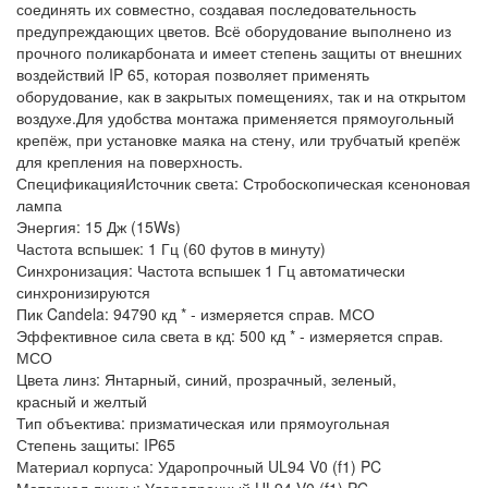
соединять их совместно, создавая последовательность
предупреждающих цветов. Всё оборудование выполнено из
прочного поликарбоната и имеет степень защиты от внешних
воздействий IP 65, которая позволяет применять
оборудование, как в закрытых помещениях, так и на открытом
воздухе.Для удобства монтажа применяется прямоугольный
крепёж, при установке маяка на стену, или трубчатый крепёж
для крепления на поверхность.
СпецификацияИсточник света: Стробоскопическая ксеноновая
лампа
Энергия: 15 Дж (15Ws)
Частота вспышек: 1 Гц (60 футов в минуту)
Синхронизация: Частота вспышек 1 Гц автоматически
синхронизируются
Пик Candela: 94790 кд * - измеряется справ. МСО
Эффективное сила света в кд: 500 кд * - измеряется справ.
МСО
Цвета линз: Янтарный, синий, прозрачный, зеленый,
красный и желтый
Тип объектива: призматическая или прямоугольная
Степень защиты: IP65
Материал корпуса: Ударопрочный UL94 V0 (f1) PC