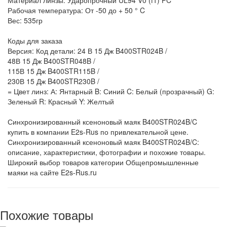
Материал линзы: Ударопрочный UL94 V0 (f1) PC
Рабочая температура: От -50 до + 50 ° C
Вес: 535гр
Коды для заказа
Версия: Код детали: 24 В 15 Дж B400STR024B /
48В 15 Дж B400STR048B /
115В 15 Дж B400STR115B /
230В 15 Дж B400STR230B /
= Цвет линз: А: Янтарный B: Синий C: Белый (прозрачный) G:
Зеленый R: Красный Y: Желтый
Синхронизированный ксеноновый маяк B400STR024B/C
купить в компании E2s-Rus по привлекательной цене.
Синхронизированный ксеноновый маяк B400STR024B/C:
описание, характеристики, фотографии и похожие товары.
Широкий выбор товаров категории Общепромышленные
маяки на сайте E2s-Rus.ru
Похожие товары