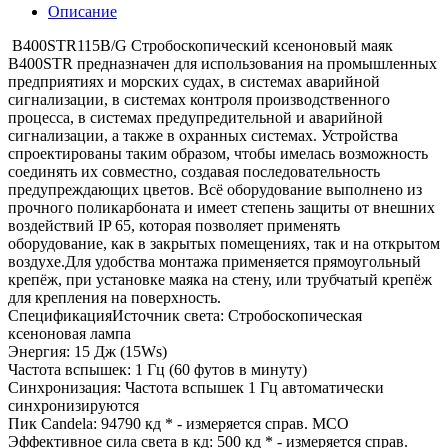
Описание
B400STR115B/G Стробоскопический ксеноновый маяк
B400STR предназначен для использования на промышленных
предприятиях и морских судах, в системах аварийной
сигнализации, в системах контроля производственного
процесса, в системах предупредительной и аварийной
сигнализации, а также в охранных системах. Устройства
спроектированы таким образом, чтобы имелась возможность
соединять их совместно, создавая последовательность
предупреждающих цветов. Всё оборудование выполнено из
прочного поликарбоната и имеет степень защиты от внешних
воздействий IP 65, которая позволяет применять
оборудование, как в закрытых помещениях, так и на открытом
воздухе.Для удобства монтажа применяется прямоугольный
крепёж, при установке маяка на стену, или трубчатый крепёж
для крепления на поверхность.
СпецификацияИсточник света: Стробоскопическая
ксеноновая лампа
Энергия: 15 Дж (15Ws)
Частота вспышек: 1 Гц (60 футов в минуту)
Синхронизация: Частота вспышек 1 Гц автоматически
синхронизируются
Пик Candela: 94790 кд * - измеряется справ. МСО
Эффективное сила света в кд: 500 кд * - измеряется справ.