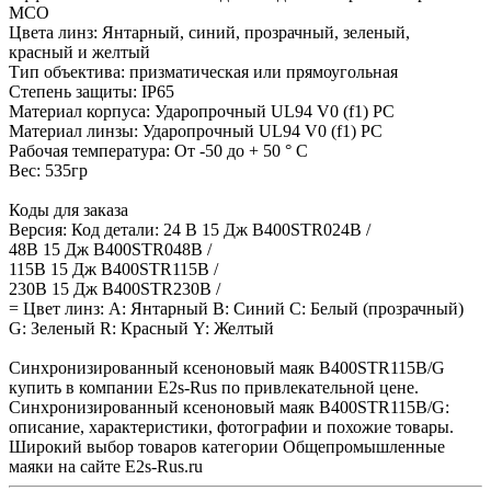
МСО
Цвета линз: Янтарный, синий, прозрачный, зеленый,
красный и желтый
Тип объектива: призматическая или прямоугольная
Степень защиты: IP65
Материал корпуса: Ударопрочный UL94 V0 (f1) PC
Материал линзы: Ударопрочный UL94 V0 (f1) PC
Рабочая температура: От -50 до + 50 ° C
Вес: 535гр
Коды для заказа
Версия: Код детали: 24 В 15 Дж B400STR024B /
48В 15 Дж B400STR048B /
115В 15 Дж B400STR115B /
230В 15 Дж B400STR230B /
= Цвет линз: А: Янтарный B: Синий C: Белый (прозрачный)
G: Зеленый R: Красный Y: Желтый
Синхронизированный ксеноновый маяк B400STR115B/G
купить в компании E2s-Rus по привлекательной цене.
Синхронизированный ксеноновый маяк B400STR115B/G:
описание, характеристики, фотографии и похожие товары.
Широкий выбор товаров категории Общепромышленные
маяки на сайте E2s-Rus.ru