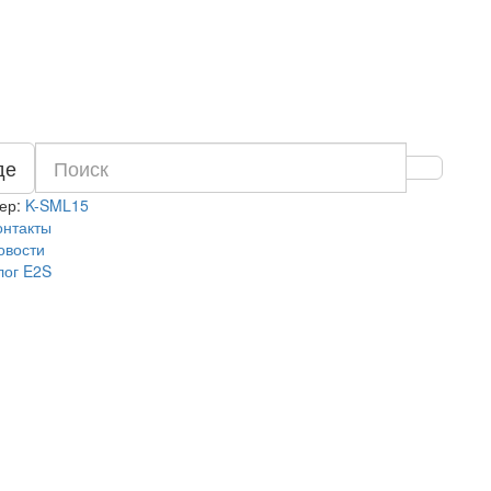
де
ер:
K-SML15
онтакты
овости
лог E2S