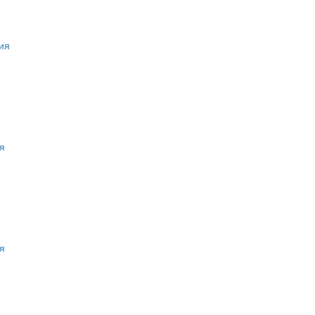
ия
я
я