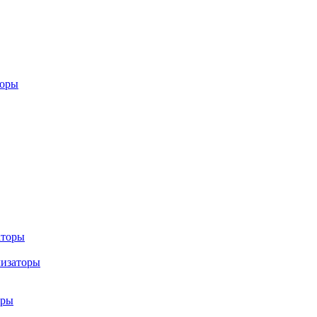
торы
аторы
лизаторы
оры