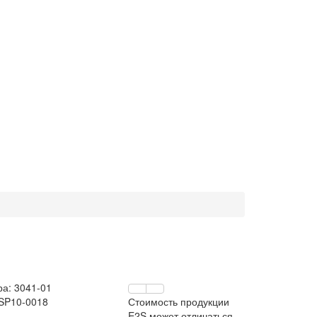
ра:
3041-01
 SP10-0018
Стоимость продукции
E2S может отличаться