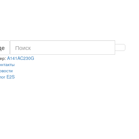
де
ер:
A141AC230G
онтакты
овости
лог E2S