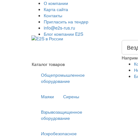
О компании
Карта сайта
Контакты
Пригласить на тендер
info@e2s-rus.ru
Блог компании E2S
Вез
Наприм
К
Каталог товаров
Н
Общепромышленное
Б
оборудование
Маяки
Сирены
Взрывозащищенное
оборудование
Искробезопасное