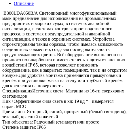
Описание
B300LDA050B/A Светодиодный многофункциональный
маяк предназначен для использования на промышленных
предприятиях и морских судах, в системах аварийной
сигнализации, в системах контроля производственного
процесса, в системах предупредительной и аварийной
сигнализации, а также в охранных системах. Устройства
спроектированы таким образом, чтобы имелась возможность
соединять их совместно, создавая последовательность
предупреждающих цветов. Всё оборудование выполнено из
прочного поликарбоната и имеет степень защиты от внешних
воздействий IP 65, которая позволяет применять
оборудование, как в закрытых помещениях, так и на открытом
воздухе.Для удобства монтажа применяется прямоугольный
крепёж при установке маяка на стену или трубчатый крепёж
для крепления на поверхность.
СпецификацияИсточник света: Матрица из 16-ти сверхярких
светодиодов
Пик / Эффективное сила света в кд: 19 кд * - измеряется
справ. МСО
Цвета линз: Янтарный, синий, прозрачный (белый светодиод),
зеленый, красный и желтый
Тип объектива: Радужный (стандарт) или просто
Степень защиты: IP65