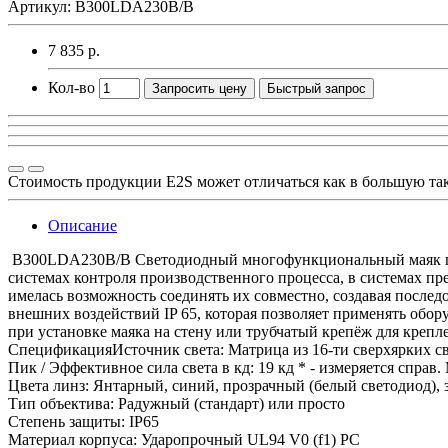
Артикул: B300LDA230B/B
7 835 р.
Кол-во
Запросить цену
Быстрый запрос
Стоимость продукции E2S может отличаться как в большую та
Описание
B300LDA230B/B Светодиодный многофункциональный маяк пред
системах контроля производственного процесса, в системах пр
имелась возможность соединять их совместно, создавая после
внешних воздействий IP 65, которая позволяет применять обор
при установке маяка на стену или трубчатый крепёж для крепл
СпецификацияИсточник света: Матрица из 16-ти сверхярких с
Пик / Эффективное сила света в кд: 19 кд * - измеряется справ
Цвета линз: Янтарный, синий, прозрачный (белый светодиод),
Тип объектива: Радужный (стандарт) или просто
Степень защиты: IP65
Материал корпуса: Ударопрочный UL94 V0 (f1) PC