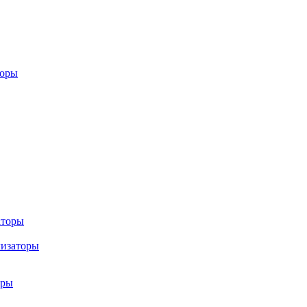
торы
аторы
лизаторы
оры