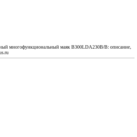
дный многофункциональный маяк B300LDA230B/B: описание,
s.ru