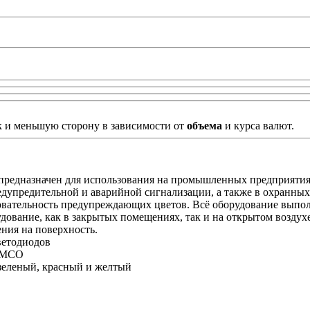
к и меньшую сторону в зависимости от
объема
и курса валют.
назначен для использования на промышленных предприятиях и
едупредительной и аварийной сигнализации, а также в охранных
довательность предупреждающих цветов. Всё оборудование выпол
удование, как в закрытых помещениях, так и на открытом возду
ения на поверхность.
ветодиодов
. МСО
 зеленый, красный и желтый