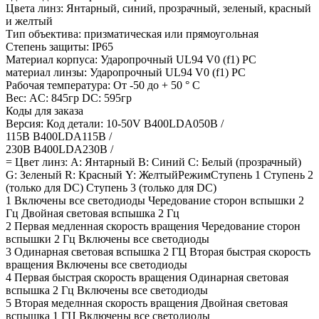
Цвета линз: Янтарный, синий, прозрачный, зеленый, красный
и желтый
Тип объектива: призматическая или прямоугольная
Степень защиты: IP65
Материал корпуса: Ударопрочный UL94 V0 (f1) PC
материал линзы: Ударопрочный UL94 V0 (f1) PC
Рабочая температура: От -50 до + 50 ° C
Вес: AC: 845гр DC: 595гр
Коды для заказа
Версия: Код детали: 10-50V B400LDA050B /
115В B400LDA115B /
230В B400LDA230B /
= Цвет линз: A: Янтарный B: Синий C: Белый (прозрачный)
G: Зеленый R: Красный Y: ЖелтыйРежимСтупень 1 Ступень 2
(только для DC) Ступень 3 (только для DC)
1 Включены все светодиоды Чередование сторон вспышки 2
Гц Двойная световая вспышка 2 Гц
2 Первая медленная скорость вращения Чередование сторон
вспышки 2 Гц Включены все светодиоды
3 Одинарная световая вспышка 2 ГЦ Вторая быстрая скорость
вращения Включены все светодиоды
4 Первая быстрая скорость вращения Одинарная световая
вспышка 2 Гц Включены все светодиоды
5 Вторая меделнная скорость вращения Двойная световая
вспышка 1 ГЦ Включены все светодиоды