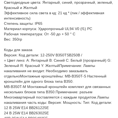
Светодиодные цвета: Янтарный, синий, прозрачный, зеленый,
Красный и Желтый
Эффективное сила света в кд: 21 кд * (пик / эффективная
интенсивность)
Степень защиты: IP65
Материал корпуса: Ударопрочный UL94 V0 (f1) PC
Рабочая температура: От -50 до + 50 ° C
Вес: 350гр
Коды для заказа
Версия: Код детали: 12-250V B350TSB250B /
= Цвет линз: А: Янтарный B: Синий C: Белый (прозрачный) G:
Зеленый R: Красный Y: ЖелтыйПримечание: Лампы
накаливания не входит. Необходимо заказывать
отдельноМонтажные кронштейны: MB-B350T-S Настенный
кронштейн для одного блока типа B350.
MB-B350T-М Монтажный кронштейн комплект для связанных
нескольких блоков типа B350.Примечание: разъем
Многоквартирный поставляется с каждым продуктом.Лампы
накаливания часть коды: Версия: Мощность: Тип: Код детали:
12 В 25W E14 BB261225E
24 В 25W E14 BB263025E