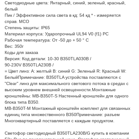
Светодиодные цвета: Янтарный, синий, зеленый, красный,
белый
Пик / Эффективное сила света в кд: 54 кд * - измеряется
справ. МСО
Степень защиты: IP65
Материал корпуса: Ударопрочный UL94 V0 (f1) PC
Рабочая температура: От -50 до + 50 ° C
Вес: 350г
Коды для заказа
Версия: Код детали: 10-30 B350TLA030B /
90-230V B350TLA230B /
= Цвет линз: A: желтый В: синий G: Зеленый R: Красный W:
БелыйПримечание: B350TLA устройства поставляются с
"Clear" линз для максимального светового потока в средах с
высоким уровнем внешней освещенности.Монтажные
кронштейны: MB-B350T-S Настенный кронштейн для одного
блока типа B350.
MB-B350T-М Монтажный кронштейн комплект для связанных
единиц типа множественного B350Примечание: разъем
Многоквартирный поставляется с каждым продуктом.
Светофор светодиодный B350TLA230B/G купить в компании