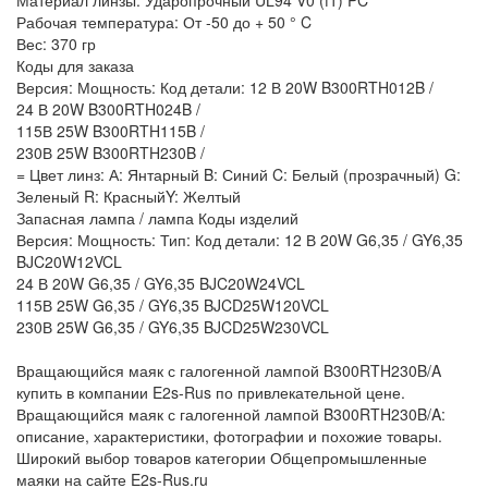
Материал линзы: Ударопрочный UL94 V0 (f1) PC
Рабочая температура: От -50 до + 50 ° C
Вес: 370 гр
Коды для заказа
Версия: Мощность: Код детали: 12 В 20W B300RTH012B /
24 В 20W B300RTH024B /
115В 25W B300RTH115B /
230В 25W B300RTH230B /
= Цвет линз: А: Янтарный B: Синий C: Белый (прозрачный) G:
Зеленый R: КрасныйY: Желтый
Запасная лампа / лампа Коды изделий
Версия: Мощность: Тип: Код детали: 12 В 20W G6,35 / GY6,35
BJC20W12VCL
24 В 20W G6,35 / GY6,35 BJC20W24VCL
115В 25W G6,35 / GY6,35 BJCD25W120VCL
230В 25W G6,35 / GY6,35 BJCD25W230VCL
Вращающийся маяк с галогенной лампой B300RTH230B/A
купить в компании E2s-Rus по привлекательной цене.
Вращающийся маяк с галогенной лампой B300RTH230B/A:
описание, характеристики, фотографии и похожие товары.
Широкий выбор товаров категории Общепромышленные
маяки на сайте E2s-Rus.ru