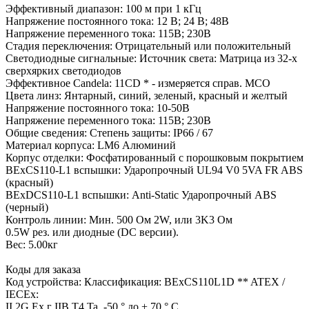
Эффективный диапазон: 100 м при 1 кГц
Напряжение постоянного тока: 12 В; 24 В; 48В
Напряжение переменного тока: 115В; 230В
Стадия переключения: Отрицательный или положительный
Светодиодные сигнальные: Источник света: Матрица из 32-х
сверхярких светодиодов
Эффективное Candela: 11CD * - измеряется справ. МСО
Цвета линз: Янтарный, синий, зеленый, красный и желтый
Напряжение постоянного тока: 10-50В
Напряжение переменного тока: 115В; 230В
Общие сведения: Степень защиты: IP66 / 67
Материал корпуса: LM6 Алюминий
Корпус отделки: Фосфатированный с порошковым покрытием
BExCS110-L1 вспышки: Ударопрочный UL94 V0 5VA FR ABS
(красный)
BExDCS110-L1 вспышки: Anti-Static Ударопрочный ABS
(черный)
Контроль линии: Мин. 500 Ом 2W, или 3K3 Ом
0.5W рез. или диодные (DC версии).
Вес: 5.00кг
Коды для заказа
Код устройства: Классификация: BExCS110L1D ** ATEX /
IECEx:
II 2G Ex г IIB T4 Ta. -50 ° до + 70 ° C