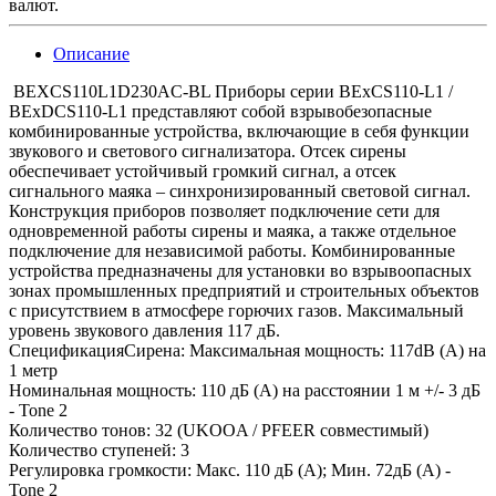
валют.
Описание
BEXCS110L1D230AC-BL Приборы серии BExCS110-L1 /
BExDCS110-L1 представляют собой взрывобезопасные
комбинированные устройства, включающие в себя функции
звукового и светового сигнализатора. Отсек сирены
обеспечивает устойчивый громкий сигнал, а отсек
сигнального маяка – синхронизированный световой сигнал.
Конструкция приборов позволяет подключение сети для
одновременной работы сирены и маяка, а также отдельное
подключение для независимой работы. Комбинированные
устройства предназначены для установки во взрывоопасных
зонах промышленных предприятий и строительных объектов
с присутствием в атмосфере горючих газов. Максимальный
уровень звукового давления 117 дБ.
СпецификацияСирена: Максимальная мощность: 117dB (A) на
1 метр
Номинальная мощность: 110 дБ (A) на расстоянии 1 м +/- 3 дБ
- Tone 2
Количество тонов: 32 (UKOOA / PFEER совместимый)
Количество ступеней: 3
Регулировка громкости: Макс. 110 дБ (A); Мин. 72дБ (А) -
Tone 2