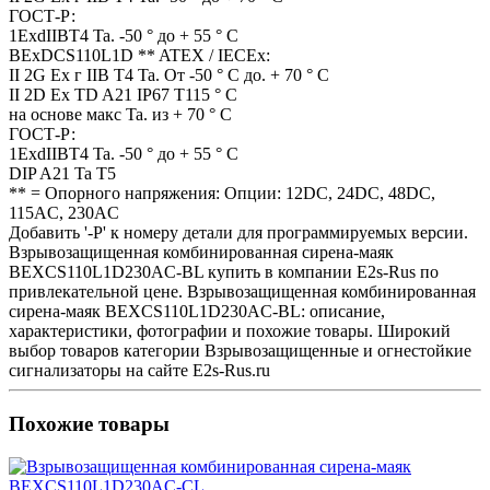
ГОСТ-Р:
1ExdIIBT4 Ta. -50 ° до + 55 ° C
BExDCS110L1D ** ATEX / IECEx:
II 2G Ex г IIB T4 Ta. От -50 ° C до. + 70 ° C
II 2D Ex TD A21 IP67 T115 ° C
на основе макс Ta. из + 70 ° C
ГОСТ-Р:
1ExdIIBT4 Ta. -50 ° до + 55 ° C
DIP A21 Ta T5
** = Опорного напряжения: Опции: 12DC, 24DC, 48DC,
115AC, 230AC
Добавить '-P' к номеру детали для программируемых версии.
Взрывозащищенная комбинированная сирена-маяк
BEXCS110L1D230AC-BL купить в компании E2s-Rus по
привлекательной цене. Взрывозащищенная комбинированная
сирена-маяк BEXCS110L1D230AC-BL: описание,
характеристики, фотографии и похожие товары. Широкий
выбор товаров категории Взрывозащищенные и огнестойкие
сигнализаторы на сайте E2s-Rus.ru
Похожие товары