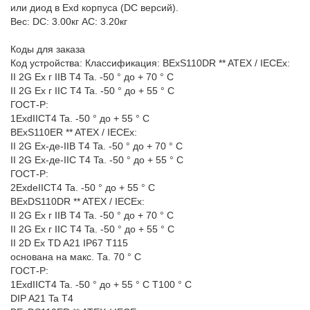
или диод в Exd корпуса (DC версий).
Вес: DC: 3.00кг AC: 3.20кг
Коды для заказа
Код устройства: Классификация: BExS110DR ** ATEX / IECEx:
II 2G Ex г IIB T4 Ta. -50 ° до + 70 ° C
II 2G Ex г IIC T4 Ta. -50 ° до + 55 ° C
ГОСТ-Р:
1ExdIICT4 Ta. -50 ° до + 55 ° C
BExS110ER ** ATEX / IECEx:
II 2G Ex-де-IIB T4 Ta. -50 ° до + 70 ° C
II 2G Ex-де-IIC T4 Ta. -50 ° до + 55 ° C
ГОСТ-Р:
2ExdeIICT4 Ta. -50 ° до + 55 ° C
BExDS110DR ** ATEX / IECEx:
II 2G Ex г IIB T4 Ta. -50 ° до + 70 ° C
II 2G Ex г IIC T4 Ta. -50 ° до + 55 ° C
II 2D Ex TD A21 IP67 T115
основана на макс. Та. 70 ° C
ГОСТ-Р:
1ExdIICT4 Ta. -50 ° до + 55 ° C T100 ° C
DIP A21 Ta T4