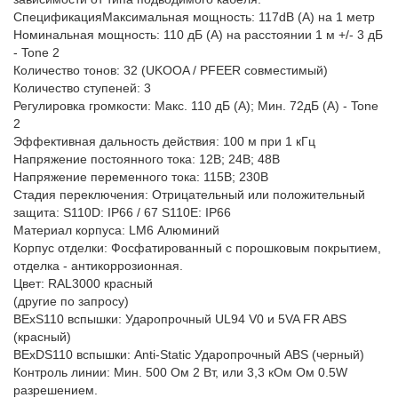
СпецификацияМаксимальная мощность: 117dB (A) на 1 метр
Номинальная мощность: 110 дБ (A) на расстоянии 1 м +/- 3 дБ
- Tone 2
Количество тонов: 32 (UKOOA / PFEER совместимый)
Количество ступеней: 3
Регулировка громкости: Макс. 110 дБ (A); Мин. 72дБ (А) - Tone
2
Эффективная дальность действия: 100 м при 1 кГц
Напряжение постоянного тока: 12В; 24В; 48В
Напряжение переменного тока: 115В; 230В
Стадия переключения: Отрицательный или положительный
защита: S110D: IP66 / 67 S110E: IP66
Материал корпуса: LM6 Алюминий
Корпус отделки: Фосфатированный с порошковым покрытием,
отделка - антикоррозионная.
Цвет: RAL3000 красный
(другие по запросу)
BExS110 вспышки: Ударопрочный UL94 V0 и 5VA FR ABS
(красный)
BExDS110 вспышки: Anti-Static Ударопрочный ABS (черный)
Контроль линии: Мин. 500 Ом 2 Вт, или 3,3 кОм Ом 0.5W
разрешением.