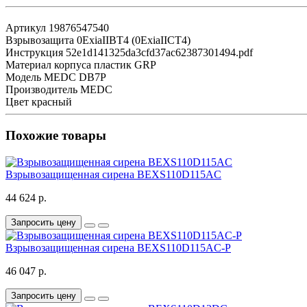
Артикул
19876547540
Взрывозащита
0ExiaIIBT4 (0ExiaIICT4)
Инструкция
52e1d141325da3cfd37ac62387301494.pdf
Материал корпуса
пластик GRP
Модель
MEDC DB7P
Производитель
MEDC
Цвет
красный
Похожие товары
Взрывозащищенная сирена BEXS110D115AC
44 624 р.
Запросить цену
Взрывозащищенная сирена BEXS110D115AC-P
46 047 р.
Запросить цену