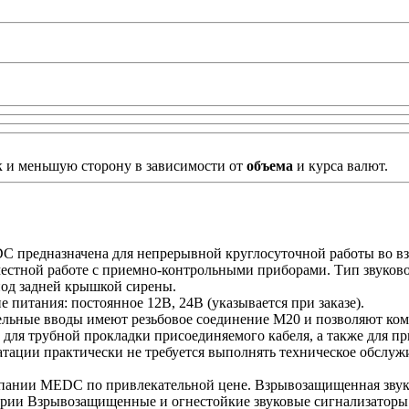
к и меньшую сторону в зависимости от
объема
и курса валют.
предназначена для непрерывной круглосуточной работы во взр
естной работе с приемно-контрольными приборами. Тип звуково
под задней крышкой сирены.
питания: постоянное 12В, 24В (указывается при заказе).
бельные вводы имеют резьбовое соединение М20 и позволяют ко
 для трубной прокладки присоединяемого кабеля, а также для 
атации практически не требуется выполнять техническое обслуж
пании MEDC по привлекательной цене. Взрывозащищенная звук
рии Взрывозащищенные и огнестойкие звуковые сигнализаторы на