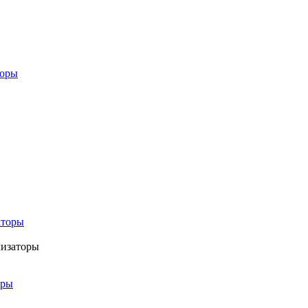
торы
аторы
лизаторы
оры