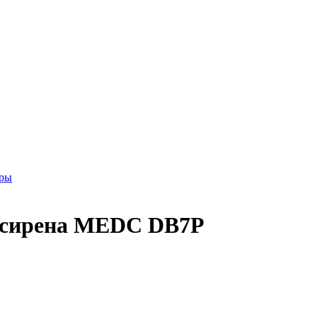
оры
 сирена MEDC DB7P