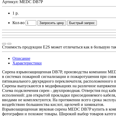
Артикул: MEDC DB7P
1 р.
Кол-во
Запросить цену
Быстрый запрос
Стоимость продукции E2S может отличаться как в большую та
Описание
Характеристики
Сирена взрывозащищенная DB7P, производства компании MEDC 
в системах пожарной сигнализации и пожаротушения при совм
пятиканального двухрядного переключателя, расположенного 
Сирены выпускаются в модификациях на различное напряжение 
Схема подключения сирен - двухпроводная. Отверстия под ка
исполнений: для открытой прокладки присоединяемого кабеля,
вводами не комплектуются. На протяжении всего срока эксплу
воздействию большинства кислот, щелочей и химикатов.
Взрывозащищенная звуковая сирена MEDC DB7P купить в ком
фотографии и похожие товары. Широкий выбор товаров катего