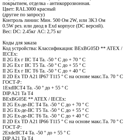
покрытием, отделка - антикоррозионная.
Цвет: RAL3000 красный
(другие по запросу)
Контроль линии: Мин. 500 Ом 2W, или 3K3 Ом
0.5W рез. или диод в Exd корпусе (DC версий).
Вес: DC: 2.45кг AC: 2,75 кг
Коды для заказа
Код устройства: Классификация: BExBG05D ** ATEX /
IECEx:
II 2G Ex г IIC T4 Ta. -50 ° C до + 70 ° C
II 2G Ex г IIC T5 Ta. -50 ° C до + 55 ° C
II 2G Ex г IIC T6 Ta. -50 ° C до + 40 ° C
II 2D Ex TD A21 IP67 T115 ° C на основе макс.Та. 70 ° С
ГОСТ-Р:
1ExdIICT4 Ta. -50 ° до + 55 ° C
DIP A21 Ta T4
BExBG05E ** ATEX / IECEx:
II 2G Ex-де-IIC T4 Ta. -50 ° C до + 70 ° C
II 2G Ex-де-IIC T5 Ta. -50 ° C до + 55 ° C
II 2G Ex-де-IIC T6 Ta. -50 ° C до + 40 ° C
II 2D Ex TD A21 IP66 T115 ° C на основе макс.Та. 70 ° С
ГОСТ-Р:
2ExdeIICT4 Ta. -50 ° до + 55 ° C
DIP A21 Ta T4