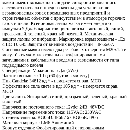
маяки имеют возможность подачи синхронизированного
светового сигнала и предназначены для установки во
взрывоопасных зонах промышленных предприятий и
строительных объектов с присутствием в атмосфере горючих
газов и пыли. Ксеноновая лампа маяка имеет энергию
импульса 5 Дж. 6 вариантов цвета линзы – янтарный, синий,
прозрачный, зеленый, красный, желтый. Механическая
защита лампы от вибрации. Маркировка взрывозащиты - 1Ex
d IIC T6 Gb. Защита от внешних воздействий – IP 66/67.
Сигнальные маяки имеют два резьбовых отверстия М20х1.5 и
могут быть укомплектованы сертифицированными
заглушками и кабельными вводами в зависимости от типа
подводимого кабеля
СпецификацияМожность: 5 Дж (5Ws)
Частота вспышек: 1 Гц (60 футов в минуту)
Пик Candela: 34812 кд * - измеряется справ. МСО
Эффективное сила света в кд: 105 кд * - измеряется справ.
МСО
Цвета линз: Янтарный, синий, прозрачный, зеленый, красный
и желтый
Напряжение постоянного тока: 12vdc; 24В; 48VDC
Напряжение переменного тока: 115VAC; 230VAC
Степень защиты: BG05D: IP66 / 67 BG05E: IP66
Материал корпуса: LM6 Алюминий
Корпус отделки: Фосфатированный с порошковым