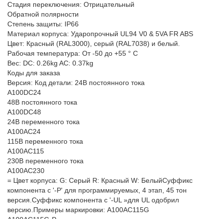
Стадия переключения: Отрицательный
Обратной полярности
Степень защиты: IP66
Материал корпуса: Ударопрочный UL94 V0 & 5VA FR ABS
Цвет: Красный (RAL3000), серый (RAL7038) и белый.
Рабочая температура: От -50 до +55 ° C
Вес: DC: 0.26kg AC: 0.37kg
Коды для заказа
Версия: Код детали: 24В постоянного тока
A100DC24
48В постоянного тока
A100DC48
24В переменного тока
A100AC24
115В переменного тока
A100AC115
230В переменного тока
A100AC230
= Цвет корпуса: G: Серый R: Красный W: БелыйСуффикс
компонента с '-P' для программируемых, 4 этап, 45 тон
версия.Суффикс компонента с '-UL »для UL одобрил
версию.Примеры маркировки: A100AC115G