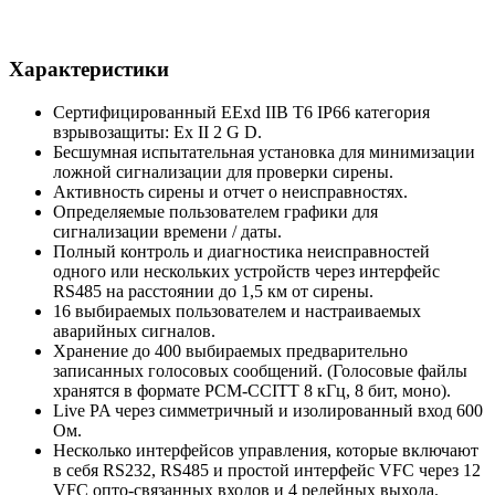
Характеристики
Сертифицированный EExd IIB T6 IP66 категория
взрывозащиты: Ex II 2 G D.
Бесшумная испытательная установка для минимизации
ложной сигнализации для проверки сирены.
Активность сирены и отчет о неисправностях.
Определяемые пользователем графики для
сигнализации времени / даты.
Полный контроль и диагностика неисправностей
одного или нескольких устройств через интерфейс
RS485 на расстоянии до 1,5 км от сирены.
16 выбираемых пользователем и настраиваемых
аварийных сигналов.
Хранение до 400 выбираемых предварительно
записанных голосовых сообщений. (Голосовые файлы
хранятся в формате PCM-CCITT 8 кГц, 8 бит, моно).
Live PA через симметричный и изолированный вход 600
Ом.
Несколько интерфейсов управления, которые включают
в себя RS232, RS485 и простой интерфейс VFC через 12
VFC опто-связанных входов и 4 релейных выхода.