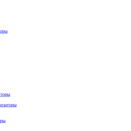
торы
аторы
лизаторы
оры