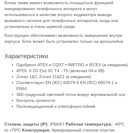
Блоки также имеют возможность оснащаться функцией
инициирования телефонного аппарата и могут
использоваться в качестве второго индикатора вывода
вызывного сигнала для телефонных аппаратов, когда они
установлены в очень шумной среде.
Конструкция обеспечивает возможность завершения внутри
корпуса. Блок может быть установлен только на кронштейне.
Характеристики
Одобрено ATEX и CQST • IMETRO и IECEX (в ожидании)
ATEX: II 2G Exd IIC T4 - T6 (включая IIA и IIB)
Zones 1&2, Zones 21&22 (в ожидании)
Соответствует EN (IEC) 60079-0 EN (IEC) 60079-1 и
EN54
360-градусный световой поток вокруг вертикальной оси
Контроль громкости
Пылезащищенный и атмосферостойкий
Степень защиты (IP):
IP66/67
Рабочая температура:
-40ºC
to +70ºC
Конструкция:
Армированный стеклом пластик